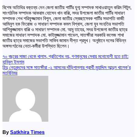
বিশেষ অতিথির বক্তব্য দেন জেলা জাতীয় পার্টির যুগ্ম সম্পাদক সাখাওয়াতুল করিম পিটুল,
সাংগঠনিক সম্পাদক আকরাম হোসেন খান বাপ্পি, সদর উপজেলা জাতীয় পার্টির সাধারণ
সম্পাদক শেখ শরিফুজ্জামান বিপুল, জেলা জাতীয় স্বেচ্ছাসেবক পার্টির সভাপতি কাজী
আমিনুল হক ফিরোজ ও সাধারণ সম্পাদক কমল বিশ্বাস, জেলা যুব সংহতির সভাপতি
আশিকুজ্জামান বাপ্পি ও সাধারণ সম্পাদক মো. আবু তাহের, সদর উপজেলা জাতীয় ছাত্র
সমাজের সাধারণ সম্পাদক মো. কাইমুজ্জামান পাভেল, সাতক্ষীরা সরকারি কলেজ শাখা
জাতীয় ছাত্র সমাজের সভাপতি সাকিব জামান দীপ্ত প্রমুখ। অনুষ্ঠানে দলের বিভিন্ন
অঙ্গসংগঠনের নেতা-কর্মীরা উপস্থিত ছিলেন।
Post
৭০ বছরের সাজা থেকে খালাস, প্রতিশোধ নয়, গণমানুষের সেবায় মনোযোগী হতে চাই:
হাবিবুল ইসলাম
navigation
হিন্দু নেতৃবৃন্দদের সঙ্গে সাতক্ষীরা -২ আসনের দাঁড়িপাল্লার প্রার্থী মুহাদ্দিস আব্দুল খালেক’র
মতবিনিময়
By
Satkhira Times