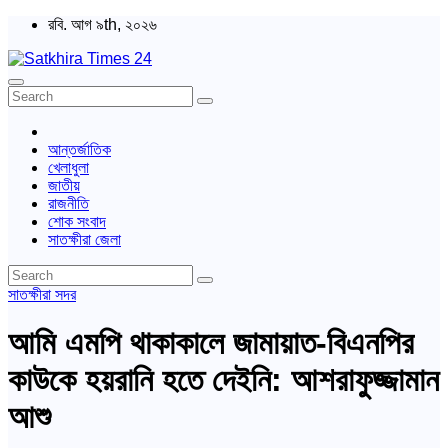
Skip
রবি. আগ ৯th, ২০২৬
to
content
Satkhira Times 24
বাংলা পত্রিকা
আন্তর্জাতিক
খেলাধুলা
জাতীয়
রাজনীতি
শোক সংবাদ
সাতক্ষীরা জেলা
সাতক্ষীরা সদর
আমি এমপি থাকাকালে জামায়াত-বিএনপির
কাউকে হয়রানি হতে দেইনি: আশরাফুজ্জামান
আশু