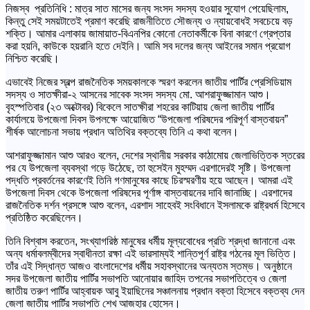
নিজস্ব প্রতিনিধি : মাত্র সাত মাসের জন্য সংসদ সদস্য হওয়ার সুযোগ পেয়েছিলাম,
কিন্তু সেই সময়টাতেই প্রমাণ করেছি রাজনীতিতে সৌজন্য ও ন্যায়বোধই সবচেয়ে বড়
শক্তি। আমার এলাকায় জামায়াত-বিএনপির কোনো নেতাকর্মীকে বিনা কারণে গ্রেপ্তার
করা হয়নি, কাউকে হয়রানি হতে দেইনি। আমি সব দলের জন্য আইনের সমান প্রয়োগ
নিশ্চিত করেছি।
এভাবেই নিজের স্বল্প রাজনৈতিক সময়কালকে স্মরণ করলেন জাতীয় পার্টির প্রেসিডিয়াম
সদস্য ও সাতক্ষীরা-২ আসনের সাবেক সংসদ সদস্য মো. আশরাফুজ্জামান আশু।
বৃহস্পতিবার (২৩ অক্টোবর) বিকেলে সাতক্ষীরা শহরের কাটিয়ায় জেলা জাতীয় পার্টির
কার্যালয়ে উপজেলা দিবস উপলক্ষে আয়োজিত “উপজেলা পরিষদের পরিপূর্ণ বাস্তবায়ন”
শীর্ষক আলোচনা সভায় প্রধান অতিথির বক্তব্যে তিনি এ কথা বলেন।
আশরাফুজ্জামান আশু আরও বলেন, দেশের স্থানীয় সরকার কাঠামোয় জেলাভিত্তিক স্তরের
পর যে উপজেলা ব্যবস্থা গড়ে উঠেছে, তা হুসেইন মুহম্মদ এরশাদেরই সৃষ্টি। উপজেলা
পদ্ধতি প্রবর্তনের কারণেই তিনি গণমানুষের কাছে চিরস্মরণীয় হয়ে আছেন। আমরা এই
উপজেলা দিবস থেকে উপজেলা পরিষদের পূর্ণাঙ্গ বাস্তবায়নের দাবি জানাচ্ছি। এরশাদের
রাজনৈতিক দর্শন প্রসঙ্গে আশু বলেন, এরশাদ সাহেবই সংবিধানে ইসলামকে রাষ্ট্রধর্ম হিসেবে
প্রতিষ্ঠিত করেছিলেন।
তিনি বিশ্বাস করতেন, সংখ্যাগরিষ্ঠ মানুষের ধর্মীয় মূল্যবোধের প্রতি শ্রদ্ধা জানানো এবং
অন্য ধর্মাবলম্বীদের স্বাধীনতা রক্ষা এই ভারসাম্যই শান্তিপূর্ণ রাষ্ট্র গঠনের মূল ভিত্তি।
তাঁর এই সিদ্ধান্ত আজও বাংলাদেশের ধর্মীয় সহাবস্থানের অন্যতম স্তম্ভ। অনুষ্ঠানে
সদর উপজেলা জাতীয় পার্টির সভাপতি আনোয়ার জাহিদ তপনের সভাপতিত্বে ও জেলা
জাতীয় তরুণ পার্টির আহ্বায়ক আবু ইয়াছিনের সঞ্চালনায় প্রধান বক্তা হিসেবে বক্তব্য দেন
জেলা জাতীয় পার্টির সভাপতি শেখ আজহার হোসেন।