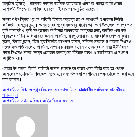
অনুষ্ঠিত হয়েছে। মঙ্গলবার সকালে বারসিক আয়োজনে এনগেজ প্রকল্পের আওতায়
আশাশুনি উপজেলার পরিষদ হলরুমে এই সংলাপ অনুষ্ঠিত হয়েছে।
সংলাপে উপস্থিত প্রধান অতিথি হিসাবে বক্তব্য রাখেন আশাশুনি উপজেলা নির্বাহী
কর্মকর্তা শ্যামানন্দ কুন্ডু। অন্যান্যের মধ্যে বক্তব্য রাখেন আশাশুনি উপজেলা ভারপ্রাপ্ত
কৃষি কর্মকর্তা ও কৃষি সম্প্রসারণ অফিসার আফরোজা আক্তার রুমা, বারসিক এনগেজ
প্রকল্পের এরিয়া অফিসার রোকসানা পারভীন, বাবলু জোয়ারদ্দার, সাংবাদিক গোপাল কুমার
মন্ডল, বিদ্যুৱ মন্ডল, ফিল্ড ফ্যাসিলেটর রাশেদুল হাসান, মনিরুল ইসলাম উপজেলা সিএসও
দলের সভাপতি সালেহা পারভীন, সম্পাদক ফারুক রহমান সহ অন্যরা এসময় ইউনিয়ন ও
গ্রাম সিএসও দলের সদস্য এলাকার জলবন্ধতা বিভিন্ন কারণ ও দুরণীকরণে এ সংলাপ
অণুষ্ঠিত হয়।
এসময় উপজেলা নির্বাহী কর্মকর্তা জানান জলবন্ধতা কারণ গুলো নির্ণয় করে তা থেকে
আমাদের প্রয়োজনীয় পদক্ষেপ নিতে হবে এবং উপজলা প্রশাসনের পক্ষ থেকে তা করা হবে
বলে জানান।
Post
আশাশুনিতে রিপন ও ছট্টুর বিরুদ্ধে ঘের দখলচেষ্টা ও চাঁদাদাবীর প্রতিবাদে সাতক্ষীরায়
মানববন্ধন
navigation
আশাশুনিতে তথ্য অধিকার আইন বিষয়ে কর্মশালা