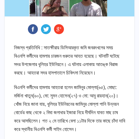
নিজস্ব প্রতিনিধি : সাতক্ষীরায় ডিসিআরকৃত জমি জবরদখলের সময়
বিএনপি কর্মীদের হামলায় চারজন গুরুতর আহত হয়েছে। ঘটনাটি ঘটেছে
সদর উপজেলার ধূলিহর ইউনিয়নে। এ ঘটনায় এলাকায় আতঙ্ক বিরাজ
করছে। আহতরা সদর হাসপাতালে চিকিৎসা নিয়েছেন।
বিএনপি কর্মীদের হামলায় আহতরা হলেন জামিনুর মোল্লা(৬৫), মোছা:
মর্জিনা খাতুন(৬০), মো: সুমন হোসেন(২৭) ও মো: আবু রায়হান(২০)।
খোঁজ নিয়ে জানা যায়, ধূলিহর ইউনিয়নের জামিনুর মোল্লা পানি উন্নয়ন
বোর্ডের কাছ থেকে ২ বিঘা জলাধার ইজারা নিয়ে দীর্ঘদিন যাবত মাছ চাষ
করে আসছিলেন। গত ২ মে তারিখে বেলা ১১টার দিকে তার কাছে চাঁদা দাবি
করে স্থানীয় বিএনপি কর্মী সাইদ হোসেন।