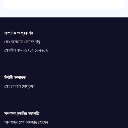
সম্পাদক ও প্রকাশক
মোঃ আলতাফ হোসেন বাবু
মোবাইল নং- ০১৭১২ ১০৫৬৮৯
নির্বাহী সম্পাদক
মোঃ গোলাম মোস্তফা
সম্পাদক মন্ডলির সভাপতি
আলহাজ্ব শেখ আমজাদ হোসেন