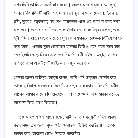
তখন তিনি তা দিতে অস্বীকার করেন। এরপর আজ শুক্রবার(১৩ জুন)
সকালে বিএনপিকর্মী সাইদ সহ জামান মোল্লা, রাজ্জাক মোল্লা, ইকবাল,
রফি, লুৎফর, আব্দুল্লাহ্ সহ বেশ কয়েকজন এসে ওই জলাধার জবর দখল
শুরু করে। তাদের বাধা দিতে গেলে ইজারা নেওয়া জামিনুর মোল্লা, তার
স্ত্রী মর্জিনা খাতুন সহ তার ছেলে সুমন ও রায়হানকে বেধড়ক পিটিয়ে আহত
করে তারা। এসময় সুমন মোবাইলে হামলার ভিডিও ধারন করার সময় তার
মোবাইলটি কেড়ে নিয়ে ভেঙে দেয় বিএনপি কর্মী সাইদ। এছাড়া তাদের
বাড়িতে থাকা একটি মোটরসাইকেল ভাংচুর করে তারা।
গুরুতর আহত জামিনুর মোল্লা বলেন, আমি পানি উন্নয়ন বোর্ডের কাছ
থেকে ২ বিঘা খাস জলাধার লিজ নিয়ে মাছ চাষ করতাম। বিএনপি কর্মীরা
আগেও আমার কাছে চাঁদা চেয়েছে। তা না দেওয়ায় আজ মারধর করেছে।
হাতে দা দিয়ে কোপ দিয়েছে।
এদিকে আহত মর্জিনা খাতুন বলেন, সাইদ ও তার সন্ত্রাসী বাহিনা হামলা
করার সময় তার ছেলে সুমন সেটা মোবাইলে ভিডিও করছিলো। তাকে
মারধর করে মোবাইল ভেঙে দিয়েছে সন্ত্রাসীরা।