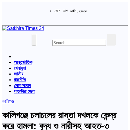
Skip
to
সোম. আগ ১০th, ২০২৬
content
বাংলা পত্রিকা
Satkhira Times 24
আন্তর্জাতিক
খেলাধুলা
জাতীয়
রাজনীতি
শোক সংবাদ
সাতক্ষীরা জেলা
কালিগঞ্জ
কালিগঞ্জে চলাচলের রাস্তা দখলকে কেন্দ্র
করে হামলা: বৃদ্ধ ও নারীসহ আহত-৩