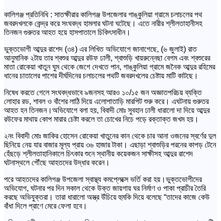
কালিগঞ্জ প্রতিনিধি : সাতক্ষীরার কালিগঞ্জ উপজেলার গাঙ্কুলিয়া গ্রামে চলাচলের পথ
জবরদখলকে কেন্দ্র করে সংঘবদ্ধ হামলার ঘটনা ঘটেছে। এতে নারীর শ্লীলতাহানীসহ
তিনজন গুরুতর আহত হয়ে হাসপাতালে চিকিৎসাধীন।
ভুক্তভোগী আব্দুর রাশেদ (৩৪) এর লিখিত অভিযোগে জানাগেছে, (৬ জুলাই) রাত
আনুমানিক ২টায় তার শ্বশুর আব্দুর রউফ ঢালী, শ্বাশুড়ি খায়রুন্নেছা বেগম এবং শ্বশুরের
মাতা রোকেয়া খাতুন ঘুম থেকে জেগে দেখতে পান, গাঙ্কুলিয়া গ্রামে জনৈক আব্দুর রহিমের
ধানের চাতালের পাশের দীর্ঘদিনের চলাচলের পথটি জবরদখলের চেষ্টায় মাটি কাটছে।
নিষেধ করতে গেলে সংঘবদ্ধভাবে ৯জনসহ আরও ১০/১৫ জন অজ্ঞাতপরিচয় ব্যক্তি
লোহার রড, শাবল ও বাঁশের লাঠি দিয়ে এলোপাতাড়ি মারপিট শুরু করে। এঘটনায় গুরুতর
আহত হন তিনজন।অভিযোগে বলা হয়, বিবাদী মোঃ সুবহান ঢালী ধারালো দা দিয়ে আব্দুর
রউফের মাথায় কোপ মারার চেষ্টা করলে তা চোখের নিচে পড়ে রক্তাক্ত জখম হয়।
২নং বিবাদী মোঃ জাকির হোসেন রোকেয়া খাতুনের কান থেকে চার আনা ওজনের স্বর্ণের দুল
ছিনিয়ে নেয় যার বাজার মূল্য প্রায় ৩৬ হাজার টাকা। এছাড়া শ্বাশুড়ির পরনের কাপড় টেনে
হেঁছড়ে শ্লীলতাহানিকালে চিৎকার শুনে স্থানীয় কয়েকজন সাক্ষীসহ আব্দুর রাশেদ
ঘটনাস্থলে পৌঁছে আহতদের উদ্ধার করেন।
পরে আহতদের কালিগঞ্জ উপজেলা স্বাস্থ্য কমপ্লেক্সে ভর্তি করা হয়।ভুক্তভোগীদের
অভিযোগ, ঘটনার পর দিন সকাল থেকে উক্ত জায়গায় ঘর নির্মাণ ও পাকা প্রাচীর তৈরি
করছে অভিযুক্তরা। তারা ধারালো অস্ত্র উঁচিয়ে হুমকি দিয়ে বলেছে “তাদের কাজে কেউ
বাঁধা দিলে প্রাণে মেরে ফেলা হবে।