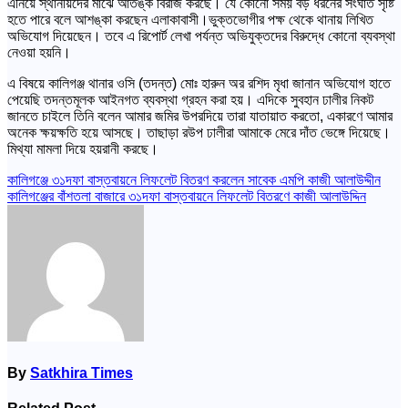
এনিয়ে স্থানীয়দের মাঝে আতঙ্ক বিরাজ করছে। যে কোনো সময় বড় ধরনের সংঘাত সৃষ্টি
হতে পারে বলে আশঙ্কা করছেন এলাকাবাসী।ভুক্তভোগীর পক্ষ থেকে থানায় লিখিত
অভিযোগ দিয়েছেন। তবে এ রিপোর্ট লেখা পর্যন্ত অভিযুক্তদের বিরুদ্ধে কোনো ব্যবস্থা
নেওয়া হয়নি।
এ বিষয়ে কালিগঞ্জ থানার ওসি (তদন্ত) মোঃ হারুন অর রশিদ মৃধা জানান অভিযোগ হাতে
পেয়েছি তদন্তমূলক আইনগত ব্যবস্থা গ্রহন করা হয়। এদিকে সুবহান ঢালীর নিকট
জানতে চাইলে তিনি বলেন আমার জমির উপরদিয়ে তারা যাতায়াত করতো, একারণে আমার
অনেক ক্ষয়ক্ষতি হয়ে আসছে। তাছাড়া রউপ ঢালীরা আমাকে মেরে দাঁত ভেঙ্গে দিয়েছে।
মিথ্যা মামলা দিয়ে হয়রানী করছে।
Post
কালিগঞ্জে ৩১দফা বাস্তবায়নে লিফলেট বিতরণ করলেন সাবেক এমপি কাজী আলাউদ্দীন
কালিগঞ্জের বাঁশতলা বাজারে ৩১দফা বাস্তবায়নে লিফলেট বিতরণে কাজী আলাউদ্দিন
navigation
By
Satkhira Times