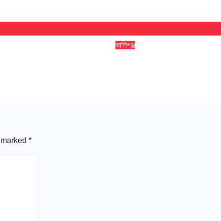
কালিগঞ্জ
ুলিয়া উচ্চ মাধ্যমিক
কালিগঞ্জে ট্রাকচাপায় শিশুর ম
র কমিটির অভিষেক
মৃত্যু, ট্রাক জব্দ, চালক আ
Satkhira Times
Aug 6, 2026
Satkhira Times
e marked
*