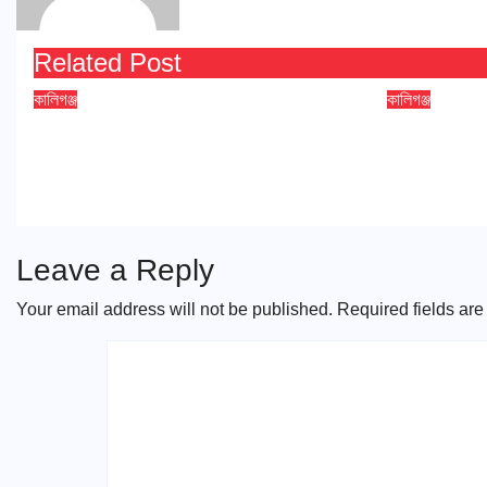
Related Post
কালিগঞ্জ
কালিগঞ্জ
ভোট আসে জনপ্রতিনিধি হয়, কিন্তু
কালিগঞ্জ কুশ
মহেশ্বরপুরের কোন উন্নয়ন হয়না
বিদ্যালয়ে
Aug 6, 2026
Satkhira Times
Aug 6, 2026
Leave a Reply
Your email address will not be published.
Required fields ar