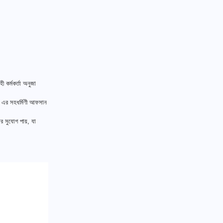
ী কর্মকর্তা অনুজা
াল এর সহধর্মিণী আফসান
শের সুযোগ পায়, যা