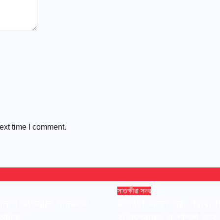
ext time I comment.
সাতক্ষীরা সদর
ুলিশি অভিযানে মাদকসহ
ইটগাছা আদর্শ সর. প্রাথ. ব
ি আটক
বৃত্তিপ্রাপ্ত ও শাপলা কাব