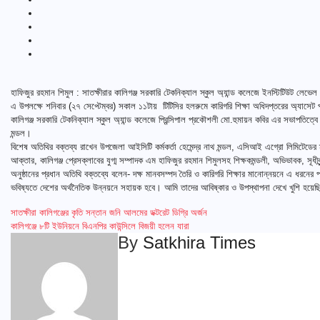
হাফিজুর রহমান শিমুল : সাতক্ষীরার কালিগঞ্জ সরকারি টেকনিক্যাল স্কুল অ্যান্ড কলেজে ইনস্টিটিউট লেভে
এ উপলক্ষে শনিবার (২৭ সেপ্টেম্বর) সকাল ১১টায় টিটিসির হলরুমে কারিগরি শিক্ষা অধিদপ্তরের অ্যাসে
কালিগঞ্জ সরকারি টেকনিক্যাল স্কুল অ্যান্ড কলেজে প্রিন্সিপাল প্রকৌশলী মো.হুমায়ন কবির এর সভাপতিত্বে ও 
মন্ডল।
বিশেষ অতিথির বক্তব্য রাখেন উপজেলা আইসিটি কর্মকর্তা হেমেন্দ্র নাথ মন্ডল, এসিআই এগ্রো লিমিটেডের
আক্তার, কালিগঞ্জ প্রেসক্লাবের যুগ্ম সম্পাদক এম হাফিজুর রহমান শিমুলসহ শিক্ষকমন্ডলী, অভিভাবক, সূধীবৃন্দ 
অনুষ্ঠানের প্রধান অতিথি বক্তব্যে বলেন- দক্ষ মানবসম্পদ তৈরি ও কারিগরি শিক্ষার মানোন্নয়নে এ ধরনের প্
ভবিষ্যতে দেশের অর্থনৈতিক উন্নয়নে সহায়ক হবে। আমি তাদের আবিষ্কার ও উপস্থাপনা দেখে খুশি হয়ে
Post
সাতক্ষীরা কালিগঞ্জের কৃতি সন্তান জনি আলমের ডক্টরেট ডিগ্রি অর্জন
কালিগঞ্জে ৮টি ইউনিয়নে বিএনপির কাউন্সিলে বিজয়ী হলেন যারা
navigation
By
Satkhira Times