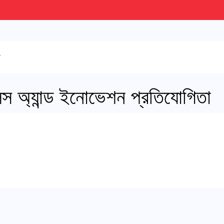
া
িলস অ্যান্ড ইনোভেশন প্রতিযোগিতা