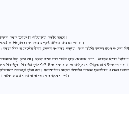
ল স্কিলস অ্যান্ড ইনোভেশন প্রতিযোগিতা অনুষ্ঠিত হয়েছে।
ট প্রজেক্ট ও বিশ্বব্যাংকের সহায়তায় এ প্রতিযোগিতার আয়োজন করা হয়।
রসায়ন বিভাগের ইন্সটেক্টর দীনবন্ধু মন্ডলের সঞ্চালনায় অনুষ্ঠানে প্রধান অতিথির বক্তব্য রাখেন উপজেলা নির্বাহ
 ম্যানেজার বিপুল কুমার রায়। বক্তব্য রাখেন দশম শ্রেনীর ছাত্র জোবায়ের আলম। উপস্থিত ছিলেন প্রিন্সিপ
ও শিক্ষার্থীবৃন্দ। শিক্ষার্থীরা পৃথক পাঁচটি স্টলের মাধ্যমে তাদের আবিষ্কার অতিথিবৃন্দের মাঝে উপস্থাপন করেণ।
রতিযোগিতা গুরুত্বপূর্ণ ভূমিকা রাখে। প্রতিযোগিতার মাধ্যমে শিক্ষার্থীরা নিজেদের সৃজনশীলতা ও দক্ষতা প্রকা
ছি। ভবিষ্যতে তারা আরো ভালো করবে বলে প্রত্যাশা করি।