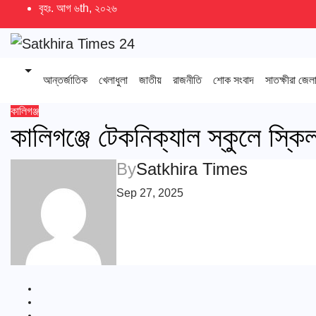
Skip
বৃহঃ. আগ ৬th, ২০২৬
to
content
আন্তর্জাতিক
খেলাধুলা
জাতীয়
রাজনীতি
শোক সংবাদ
সাতক্ষীরা জেল
কালিগঞ্জ
কালিগঞ্জে টেকনিক্যাল স্কুলে স্ক
By
Satkhira Times
Sep 27, 2025