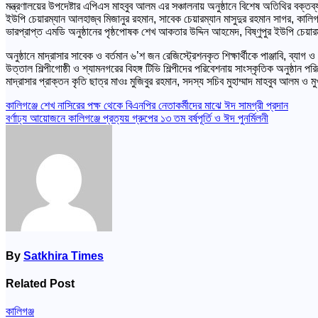
মন্ত্রণালয়ের উপদেষ্টার এপিএস মাহবুব আলম এর সঞ্চালনায় অনুষ্ঠানে বিশেষ অতিথির বক্ত
ইউপি চেয়ারম্যান আলহাজ্ব মিজানুর রহমান, সাবেক চেয়ারম্যান মাসুদুর রহমান সাগর, কালিগ
ভারপ্রাপ্ত এমডি অনুষ্ঠানের পৃষ্ঠপোষক শেখ আকতার উদ্দিন আহমেদ, বিষ্ণুপুর ইউপি চেয়ারম্
অনুষ্ঠানে মাদ্রাসার সাবেক ও বর্তমান ৬’শ জন রেজিস্ট্রেশনকৃত শিক্ষার্থীকে পাঞ্জাবি, ব্যা
উত্তাল শিল্পীগোষ্ঠী ও শ্যামনগরের বিহঙ্গ টিভি শিল্পীদের পরিবেশনায় সাংস্কৃতিক অনুষ্ঠান
মাদ্রাসার প্রাক্তন কৃতি ছাত্র মাওঃ মুজিবুর রহমান, সদস্য সচিব মুহাম্মাদ মাহবুব আলম ও মুখ্য
Post
কালিগঞ্জে শেখ নাসিরের পক্ষ থেকে বিএনপির নেতাকর্মীদের মাঝে ঈদ সামগ্রী প্রদান
বর্ণাঢ্য আয়োজনে কালিগঞ্জে প্রত্যয় গ্রুপের ১৩ তম বর্ষপূর্তি ও ঈদ পুনর্মিলনী
navigation
By
Satkhira Times
Related Post
কালিগঞ্জ