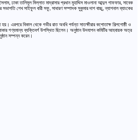
াম, ঢাকা তালিমুল মিল্লাত মাদ্রাসার প্রধান মুহাদ্দিস মাওলানা আব্দুল গাফফার, সাবেক
ভাপতি শেখ সাইফুল বারী সফু, সাধারণ সম্পাদক সুকুমার দাশ বাচ্চু, ন্যাশনাল ব্যাংকের
।
ন করা হয়। এরপরে বিকাল থেকে গভীর রাত অবধি পর্যন্ত সাতক্ষীরার কপোতাক্ষ শিল্পগোষ্ঠী ও
দিক, এলাকার গণ্যমান্য ব্যক্তিবর্গ উপস্থিত ছিলেন। অনুষ্ঠান উদযাপন কমিটির আহবায়ক অত্র
অনুষ্ঠান সম্পন্ন করেন।