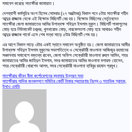
সমাবেশ করেছে সাতক্ষীরা জামায়াত।
দেশব্যাপী কর্মসূচির অংশ হিসেব সোমবার (২৭ অক্টোবর) বিকাল পনে ৫টায় সাতক্ষীরা শহীদ
আব্দুর রাজ্জাক থেকে এই বিক্ষোভ মিছিলটি বের হয়। বিক্ষোভ মিছিলের নের্তৃত্বদেন
সাতক্ষীরা জেলা জামায়াতের আমির উপাধ্যক্ষ শহিদুল ইসলাম মুকুল। মিছিলটি পাকাপুলের
মোড় হয়ে নিউমার্কেট চত্ত্বর, খুলনারোড মোড়, নারকেলতলা মোড় হয়ে আবারও শহীদ
আব্দুর রাজ্জাক পার্কে এসে শেষ সন্ধা সাড়ে ৫টায় মিছিলটি শেষ হয়।
এর আগে বিকাল সাড়ে ৩টায় একই স্থানে সমাবেশ অনুষ্ঠিত হয়। জেলা জামায়াতের আমীর
উপাধ্যক্ষ শহিদুল ইসলাম মুকুলের সভাপতিত্বে ও সেক্রেটারী মাওলানা আজিজুর রহমানের
সঞ্চালনায় সমাবেশে বক্তব্য রাখেন, জেলা অফিস সেক্রেটারী মাওলানা রুহুল আমিন, শহর
জামায়াতের আমির জাহিদুল ইসলাম, সদর জামায়াতের আমির মাওলানা মশারফ হোসেন,
শহর সেক্রেটারী খোরশেদ আলম, সদর সেক্রেটারী মাওলানা হাবিবুর রহমান প্রমুখ।
Post
সাতক্ষীরায় জীবন বীমা কর্পোরেশনের ব্যবসায় উন্নয়ন সভা
সাতক্ষীরায় সাদিক জনকল্যাণ সমিতির কোটি টাকার প্রতারণায় নিঃশ্ব ৩ শতাধিক গ্রাহক,
navigation
উধাও এমডি