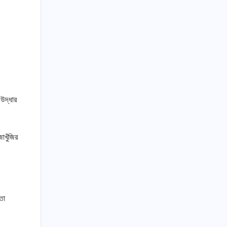
 উদ্ধার
াখুঁজির
তা