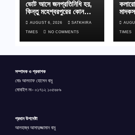
ভোট আসে জনপ্রতিনিধি হয়,
কলারো
কিন্তু মহেশ্বরপুরের কোন
মাদকস
উন্নয়ন হয়না
AUGUST 6, 2026
SATKHIRA
AUGU
TIMES
NO COMMENTS
TIMES
সম্পাদক ও প্রকাশক
মোঃ আলতাফ হোসেন বাবু
মোবাইল নং- ০১৭১২ ১০৫৬৮৯
প্রধান উপদেষ্টা
আলহাজ্ব আসাদুজ্জামান বাবু