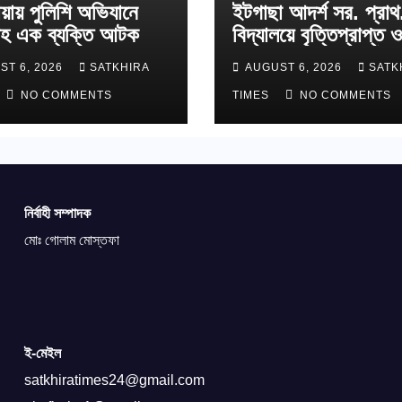
য়ায় পুলিশি অভিযানে
ইটগাছা আদর্শ সর. প্রাথ
হ এক ব্যক্তি আটক
বিদ্যালয়ে বৃত্তিপ্রাপ্ত ও
শাপলা কাব অ্যাওয়ার্ডপ্র
ST 6, 2026
SATKHIRA
AUGUST 6, 2026
SATK
শিক্ষার্থীদের সংবর্ধনা
NO COMMENTS
TIMES
NO COMMENTS
নির্বাহী সম্পাদক
মোঃ গোলাম মোস্তফা
ই-মেইল
satkhiratimes24@gmail.com