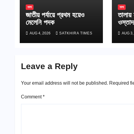
তালা
তালা
জাতীয় পর্যায়ে প্রথম হয়েও
তালায়
মেলেনি পদক
ওস্তাদ
হুজুরে
AUG 4, 2026
SATKHIRA TIMES
AUG 3,
পারিবা
Leave a Reply
Your email address will not be published.
Required fi
Comment
*