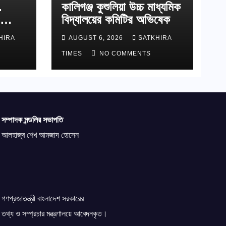
.
কালিগঞ্জ কুশুলিয়া উচ্চ মাধ্যমিক
বিদ্যালয়ের কমিটির অভিষেক
াপ্ত
HIRA
AUGUST 6, 2026
SATKHIRA
TIMES
NO COMMENTS
সম্পাদক মন্ডলির সভাপতি
আলহাজ্ব শেখ আমজাদ হোসেন
গণপ্রজাতন্ত্রী বাংলাদেশ সরকারের
তথ্য ও সম্প্রচার মন্ত্রণালয়ে আবেদনকৃত।