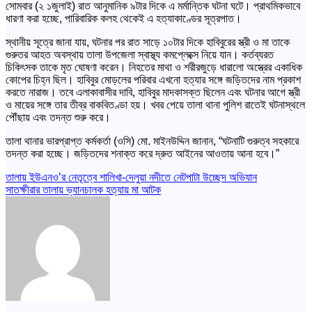
সোমবার (২ ১জুলাই) রাত আনুমানিক ৯টার দিকে এ মর্মান্তিক ঘটনা ঘটে। প্রাথমিকভাবে
ধারণা করা হচ্ছে, পারিবারিক কলহ থেকেই এ হত্যাকাণ্ডের সূত্রপাত।
স্থানীয় সূত্রে জানা যায়, ঘটনার পর রাত সাড়ে ১০টার দিকে হাবিবুরের স্ত্রী ও মা তাকে
গুরুতর আহত অবস্থায় তালা উপজেলা স্বাস্থ্য কমপ্লেক্সে নিয়ে যান। কর্তব্যরত
চিকিৎসক তাকে মৃত ঘোষণা করেন। নিহতের মাথা ও শরীরজুড়ে ধারালো অস্ত্রের একাধিক
কোপের চিহ্ন ছিল। হাবিবুর মোড়লের পরিবার এখনো হত্যার সঙ্গে জড়িতদের নাম প্রকাশ
করতে নারাজ। তবে এলাকাবাসীর দাবি, হাবিবুর মাদকাসক্ত ছিলেন এবং ঘটনার আগে স্ত্রী
ও মায়ের সঙ্গে তার তীব্র বাকবিতণ্ডা হয়। খবর পেয়ে তালা থানা পুলিশ রাতেই ঘটনাস্থলে
পৌঁছায় এবং তদন্ত শুরু করে।
তালা থানার ভারপ্রাপ্ত কর্মকর্তা (ওসি) মো. মাইনউদ্দিন জানান, “ঘটনাটি গুরুত্ব সহকারে
তদন্ত করা হচ্ছে। জড়িতদের শনাক্ত করে দ্রুত আইনের আওতায় আনা হবে।”
Post
তালায় ইউএনও’র নেতৃত্বে শালিখা-দেলুয়া নদীতে নেটপাটা উচ্ছেদ অভিযান
সাতক্ষীরার তালায় ভ্যানচালক হত্যায় মা আটক
navigation