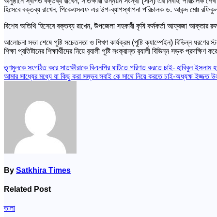
অনুষ্ঠানে স্বাগত বক্তব্য রাখেন, সাতক্ষীরা উন্নয়ন সংস্থা (সাস) এর নির্বাহী পরিচ
হিসেবে বক্তব্য রাখেন, পিকেএসএফ এর উপ-ব্যাপস্থাপনা পরিচালক ড. আকন্দ মোঃ রফিক
বিশেষ অতিথি হিসেবে বক্তব্য রাখেন, উপজেলা সহকারী কৃষি কর্মকর্তা আফ্রজা আক্তার রুমা
আলোচনা সভা শেষে পুষ্টি সচেতনতা ও শিখণ কার্যক্রম (পুষ্টি ক্যাম্পেইন) বিভিন্ন ধর
শিক্ষা প্রতিষ্টানের শিক্ষার্থীদের নিয়ে র‌্যালী পুষ্টি সংক্রান্ত র‌্যালী বিভিন্ন সড়ক প্রদক্ষিণ ক
Post
তৃণমুলকে সংগঠিত করে সাতক্ষীরাকে বিএনপির ঘাটিতে পরিণত করতে চাই- হাবিবুল ইসলাম হ
আমার সাধ্যের মধ্যে যা কিছু করা সম্ভব সবাই কে সাথে নিয়ে করতে চাই-অধ্যক্ষ ইজ্জত উ
navigation
By
Satkhira Times
Related Post
তালা