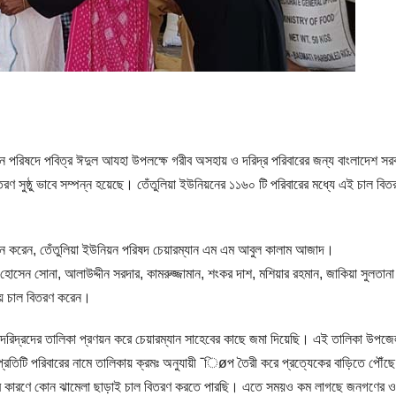
নিয়ন পরিষদে পবিত্র ঈদুল আযহা উপলক্ষে গরীব অসহায় ও দরিদ্র পরিবারের জন্য বাংলাদেশ সর
 সুষ্ঠু ভাবে সম্পন্ন হয়েছে। তেঁতুলিয়া ইউনিয়নের ১১৬০ টি পরিবারের মধ্যে এই চাল বিত
ধন করেন, তেঁতুলিয়া ইউনিয়ন পরিষদ চেয়ারম্যান এম এম আবুল কালাম আজাদ।
 হোসেন সোনা, আলাউদ্দীন সরদার, কামরুজ্জামান, শংকর দাশ, মশিয়ার রহমান, জাকিয়া সুলতানা
িয়ে চাল বিতরণ করেন।
হতদরিদ্রদের তালিকা প্রণয়ন করে চেয়ারম্যান সাহেবের কাছে জমা দিয়েছি। এই তালিকা উপজে
ে প্রতিটি পরিবারের নামে তালিকায় ক্রমঃ অনুযায়ী ¯িøপ তৈরী করে প্রত্যেকের বাড়িতে পৌঁছে
তুতির কারণে কোন ঝামেলা ছাড়াই চাল বিতরণ করতে পারছি। এতে সময়ও কম লাগছে জনগণের ও