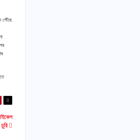
ে পৌঁছে
নো
পের
েষ
রতে
সাইকেল
চুরি