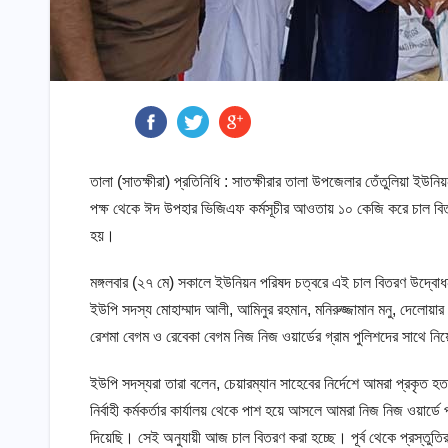
তালা (সাতক্ষীরা) প্রতিনিধি : সাতক্ষীরার তালা উপজেলার তেঁতুলিয়া ইউ
পক্ষ থেকে ঈদ উপহার ভিজিএফ কর্মসূচীর আওতায় ১০ কেজি করে চাল বিতরণ
হয়।
মঙ্গলবার (২৭ মে) সকালে ইউনিয়ন পরিষদ চত্বরে এই চাল বিতরণ উদ্বো
ইউপি সদস্য মোহাম্মাদ আলী, আমিনুর রহমান, মনিরুজ্জামান মনু, দেলোয়ার
রেশমা বেগম ও রেবেকা বেগম নিজ নিজ ওয়ার্ডের গ্রাম পুলিশদের সাথে ন
ইউপি সদস্যরা তারা বলেন, চেয়ারম্যান সাহেবের নির্দেশে আমরা প্রকৃত 
নির্বাহী কর্মকর্তার কার্যালয় থেকে পাশ হয়ে আসলে আমরা নিজ নিজ ওয়ার্ড
দিয়েছি। সেই অনুযায়ী আজ চাল বিতরণ করা হচ্ছে। পূর্ব থেকে প্রস্