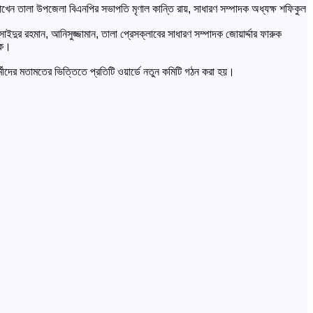
রাখেন তালা উপজেলা বিএনপির সভাপতি মৃণাল কান্তি রায়, সাধারণ সম্পাদক অধ্যক্ষ শফিকুল
র রহমান, আনিসুজ্জামান, তালা প্রেসক্লাবের সাধারণ সম্পাদক জোয়ার্দ্দার ফারুক
কে।
র্মীদের মতামতের ভিত্তিতে প্রতিটি ওয়ার্ডে নতুন কমিটি গঠন করা হয়।