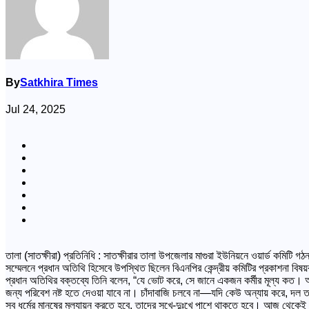
By
Satkhira Times
Jul 24, 2025
তালা (সাতক্ষীরা) প্রতিনিধি : সাতক্ষীরার তালা উপজেলার মাগুরা ইউনিয়নে ওয়ার্ড কমিটি
সম্মেলনে প্রধান অতিথি হিসেবে উপস্থিত ছিলেন বিএনপির কেন্দ্রীয় কমিটির প্রকাশনা ব
প্রধান অতিথির বক্তব্যে তিনি বলেন, “যে ভোট করে, সে জানে একজন কর্মীর মূল্য কত। আ
জন্য পরিবেশ নষ্ট হতে দেওয়া যাবে না। চাঁদাবাজি চলবে না—যদি কেউ অন্যায় করে, দল ত
সব ধর্মের মানুষের মূল্যায়ন করতে হবে, তাদের সুখে-দুঃখে পাশে থাকতে হবে। আজ থেকেই ক