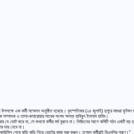
 গঠন উপলক্ষে এক কর্মী সম্মেলন অনুষ্ঠিত হয়েছে। বৃহস্পতিবার (২৪ জুলাই) দুপুরে মাগুরা
িষয়ক সম্পাদক ও তালা-কলারোয়ার সাবেক সংসদ সদস্য হাবিবুল ইসলাম হাবিব।
র যে ভোট করে না, সে কখনো কর্মীর মর্ম বুঝবে না। নির্বাচনের আগে কমিটি গঠন একটি বড় 
ার দায় নেবে না।
াউন্সিল শেষে বাড়ি বাড়ি গিয়ে ভোটের কাজ শুরু করুন। তৃণমূল কর্মীরাই বিএনপির প্রাণ।”