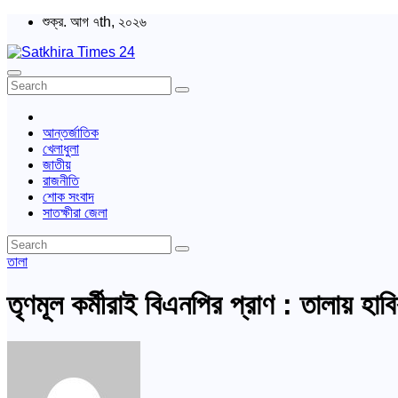
Skip
শুক্র. আগ ৭th, ২০২৬
to
content
Satkhira Times 24
বাংলা পত্রিকা
আন্তর্জাতিক
খেলাধুলা
জাতীয়
রাজনীতি
শোক সংবাদ
সাতক্ষীরা জেলা
তালা
তৃণমূল কর্মীরাই বিএনপির প্রাণ : তালায় হাব