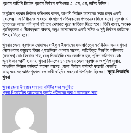
প্রধান অতিথি ছিলেন প্রধান নির্বাচন কমিশনার এ, এম, এম, নাসির উদ্দিন।
অনুষ্ঠানে প্রধান নির্বাচন কমিশনার বলেন, আগামী নির্বাচন আমাদের সবার জন্য একটি
চ্যালেঞ্জ। এ নির্বাচনের মাধ্যমে বাংলাদেশ সত্যিকারের গণতন্ত্রের দিকে যাবে। সুতরাং এ
চ্যালেঞ্জে আমরা যদি ব্যর্থ হই তার খেসারত পুরো জাতিকে দিতে হবে। তিনি বলেন, অনেক
প্রতিকূলতা ও সীমাবদ্ধতা থাকবে, তবুও আমাদেরকে একটি সঠিক ও সুষ্ঠু নির্বাচন জাতিকে
উপহার দিতে হবে।
খুলনার জেলা প্রশাসক মোহাম্মদ সাইফুল ইসলামের সভাপতিত্বে মতবিনিময় সভায় খুলনা
নৌঅঞ্চলের কমান্ডার রিয়ার এ্যাডমিরাল গোলাম সাদেক, অতিরিক্ত বিভাগীয় কমিশনার
(রাজস্ব) মোঃ ফিরোজ শাহ, রেঞ্জ ডিআইজি মোঃ রেজাউল হক, পুলিশ কমিশনার মোঃ
জুলফিকার আলী হায়দার, খুলনা বিভাগের ১০ জেলার জেলা প্রশাসক ও পুলিশ সুপার,
আঞ্চলিক নির্বাচন কর্মকর্তা ফয়সল কাদের, জেলা নির্বাচন কর্মকর্তা ফারাজী বেনজীর
আহম্মেদ-সহ আইনশৃঙ্খলা রক্ষাকারী বাহিনীর সদস্যরা উপস্থিত ছিলেন।
সূত্র-পিআইডি
খুলনা
Post
খুলনা জেলা উন্নয়ন সমন্বয় কমিটির সভা অনুষ্ঠিত
খুলনা পিআইডির আয়োজনে জুলাই শহীদদের স্মরণে আলোচনা সভা
navigation