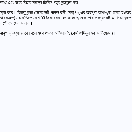
াঙা এবং ঘরের ভিতর সমস্ত জিনিস পত্র লন্ডভন্ড করা।
্থা করে। কিন্তু চন্দন সেনের স্ত্রী পারুল রানী সেন(৪০)এর অবস্থা আশংঙ্কা জনক হওয়ায় 
া সেন(৩) কে বাড়িতে রেখে চিকিৎসা সেবা দেওয়া হচ্ছে এবং তারা প্রত্যকেই আশংকা মুক্ত 
 পিতা গৌতম সেন জানান।
ানুগ ব্যবস্থা নেবেন বলে সদর থানার অফিসার ইনচার্জ শামিনুল হক জানিয়েছেন।