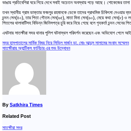
ভাঙায় প্রতিবেশিরা ঘরে গিয়ে দেখে সবাই অচেতন অবস্থায় পড়ে আছে। শোকেজের তালা ভ
তখন স্থানীয় গ্রাম ডাক্তার ফজলুর রহমানকে ডেকে তাদের প্রাথমিক চিকিৎসা দেওয়ার ব্যবস
চন্দন সেন(৪০), তার পিতা গৌতম সেন(৬৫), মাতা মিনা সেন(৬০), মেয়ে কথা সেন(৮) ও লত
পিতলের থালাবাটিসহ বিভিন্ন জিনিসপত্র চুরি করে নিয়ে গেছে বলে গৃহকর্তা চন্দন সেনের
এঘটনায় সাতক্ষীরা সদর থানার পুলিশ ঘটনাস্থল পরিদর্শন করেছেন এবং অভিযোগ পেলে আইন
Post
সদর হাসপাতালের সার্বিক বিষয় নিয়ে সিভিল সার্জন ডা. মোঃ আব্দুস সালামের সংবাদ সম্মেলন
সাতক্ষীরায় অ্যান্টিকস ফার্নিচার এর শুভ উদ্বোধন
navigation
By
Satkhira Times
Related Post
সাতক্ষীরা সদর