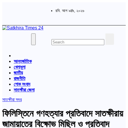
Skip
to
রবি. আগ ৯th, ২০২৬
content
বাংলা পত্রিকা
Satkhira Times 24
আন্তর্জাতিক
খেলাধুলা
জাতীয়
রাজনীতি
শোক সংবাদ
সাতক্ষীরা জেলা
সাতক্ষীরা সদর
ফিলিস্তিনে গণহত্যার প্রতিবাদে সাতক্ষীরায়
জামায়াতের বিক্ষোভ মিছিল ও প্রতিবাদ