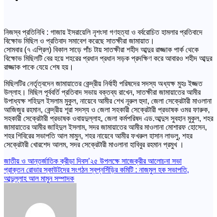
নিজস্ব প্রতিনিধি : গাজায় ইসরায়েলি নৃশংসা গণহত্যা ও বর্বরোচিত হামলার প্রতিবাদে
বিক্ষোভ মিছিল ও প্রতিবাদ সমাবেশ করেছে সাতক্ষীরা জামায়াত।
সোমবার (৭ এপ্রিল) বিকাল সাড়ে পাঁচ টায় সাতক্ষীরা শহীদ আব্দুর রাজ্জাক পার্ক থেকে
বিক্ষোভ মিছিলটি বের হয়ে শহরের প্রধান প্রধান সড়ক প্রদক্ষিণ করে আবারও শহীদ আব্দুর
রাজ্জাক পাকে যেয়ে শেষ হয়।
মিছিলটির নের্তৃত্বদেন জামায়াতের কেন্দ্রীয় নির্বাহী পরিষদের সদস্য অধ্যক্ষ মুহঃ ইজ্জত
উল্লাহ। মিছিল পূর্ববর্তি প্রতিবাদ সভায় বক্তব্য রাখেন, সাতক্ষীরা জামায়াতের আমীর
উপাধ্যক্ষ শহিদুল ইসলাম মুকুল, নায়েবে আমীর শেখ নূরুল হুদা, জেলা সেক্রেটারী মাওলানা
আজিজুর রহমান, কেন্দ্রীয় শূরা সদস্য ও জেলা সহকারী সেক্রেটারী প্রভাষক ওমর ফারুক,
সহকারী সেক্রেটারী প্রভাষক ওবায়দুল্লাহ, জেলা কর্মপরিষদ এড.আব্দুস সুবহান মুকুল, শহর
জামায়াতের আমীর জাহিদুল ইসলাম, সদর জামায়াতের আমীর মাওলানা মোশারফ হোসেন,
শহর শিবিরের সভাপতি আল মামুন, শহর নায়েবে আমীর ফখরুল হাসান লাভলু, শহর
সেক্রেটারী খোরশেদ আলম, সদর সেক্রেটারী মাওলানা হাবিবুর রহমান প্রমুখ ।
Post
জাতীয় ও আন্তর্জাতিক ক্রীড়া দিবস’২৫ উপলক্ষে সাজেক্রীর আলোচনা সভা
প্রাক্তন রোভার স্কাউটদের সংগঠন স্বপ্নসিঁড়ির কমিটি : নাজমুল হক সভাপতি,
navigation
আব্দুল্লাহ আল মামুন সম্পাদক