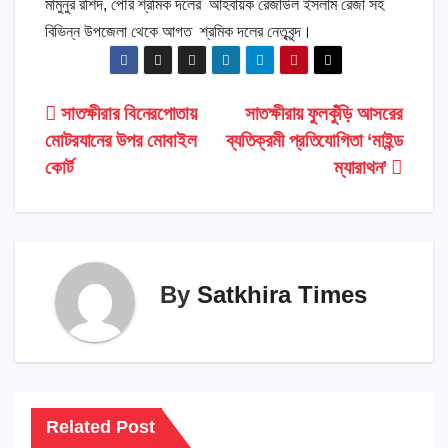
মামুনুর রশিদ, পৌর শ্রমিক দলের আহবায়ক রেজাউল ইসলাম রেজা সহ
বিভিন্ন উপজেলা থেকে আগত শ্রমিক দলের নেতৃবৃন্দ।
Post
সাতক্ষীরার বিনেরপোতায়
সাতক্ষীরায় ফুলকুঁড়ি আসরের
মোটরযানের উপর মোবাইল
ব্যতিক্রমী প্রতিযোগিতা ‘মাইন্ড
navigation
কোর্ট
ম্যারাথন’
By
Satkhira Times
Related Post