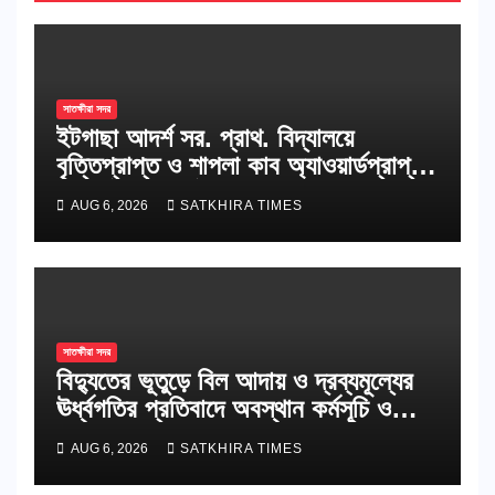
সাতক্ষীরা সদর
ইটগাছা আদর্শ সর. প্রাথ. বিদ্যালয়ে
বৃত্তিপ্রাপ্ত ও শাপলা কাব অ্যাওয়ার্ডপ্রাপ্ত
শিক্ষার্থীদের সংবর্ধনা
AUG 6, 2026
SATKHIRA TIMES
সাতক্ষীরা সদর
বিদ্যুতের ভূতুড়ে বিল আদায় ও দ্রব্যমূল্যের
ঊর্ধ্বগতির প্রতিবাদে অবস্থান কর্মসূচি ও
স্মারকলিপি
AUG 6, 2026
SATKHIRA TIMES