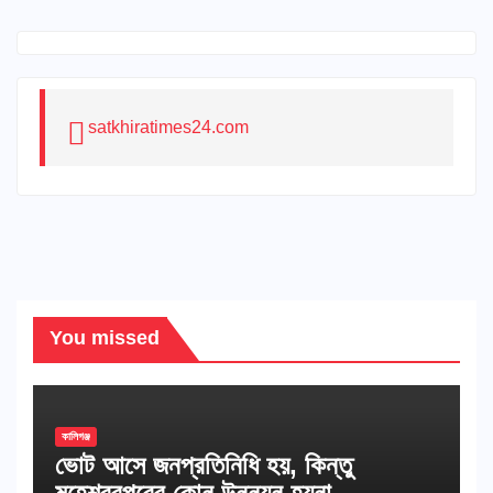
satkhiratimes24.com
You missed
কালিগঞ্জ
ভোট আসে জনপ্রতিনিধি হয়, কিন্তু
মহেশ্বরপুরের কোন উন্নয়ন হয়না