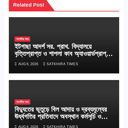
Related Post
সাতক্ষীরা সদর
ইটগাছা আদর্শ সর. প্রাথ. বিদ্যালয়ে
বৃত্তিপ্রাপ্ত ও শাপলা কাব অ্যাওয়ার্ডপ্রাপ্ত
শিক্ষার্থীদের সংবর্ধনা
AUG 6, 2026
SATKHIRA TIMES
সাতক্ষীরা সদর
বিদ্যুতের ভূতুড়ে বিল আদায় ও দ্রব্যমূল্যের
ঊর্ধ্বগতির প্রতিবাদে অবস্থান কর্মসূচি ও
স্মারকলিপি
AUG 6, 2026
SATKHIRA TIMES