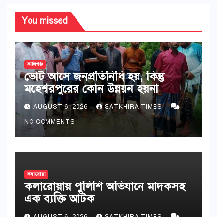
You missed
কালিগঞ্জ
ভোট আসে জনপ্রতিনিধি হয়, কিন্তু
মহেশ্বরপুরের কোন উন্নয়ন হয়না
AUGUST 6, 2026
SATKHIRA TIMES
NO COMMENTS
কলারোয়া
কলারোয়ায় পুলিশি অভিযানে মাদকসহ
এক ব্যক্তি আটক
AUGUST 6, 2026
SATKHIRA TIMES