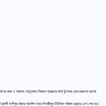
্তনের কাজ ও সমাজে নেতৃত্বদান বিষয়ক প্রকল্পের সাসা টুগেদার এ্যাওয়ারনেস ধাপের
 র‌্যালী বংশীপুর বাজার প্রদক্ষিণ করে ঈশ্বরীপুর ইউনিয়ন পরিষদ চত্ত্বরে এসে শেষ হয়।