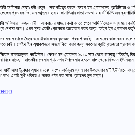
্বাহী অফিসার মোছাঃ রনী খাতুন। সভাপতিত্ব করেন ফেইথ ইন এ্যাকশনের প্রতিষ্ঠিাতা ও 
জের প্রভাষক জি. এম আব্দুল ওহাব ও কানাডিয়ান দাতা সংস্থা ওয়ার্ল্ড রিনিউ এর ক্যাপাসিটি 
্বাহী অফিসার একজন নারী। আপনাদের সামনে কথা বলতে পেরে আমি নিজেকে ধন্য মনে করছি। ন
্ন দেখতে হবে। এমন সুন্দর একটি প্রোগ্রাম আয়োজন করার জন্য ফেইথ ইন এ্যাকশন কর্তৃপক
া বোনদের সকাল থেকে ধৈহ্য ধরে থাকার জন্য কৃতজ্ঞতা প্রকাশ করছি। আমাদের কাজ করার 
যেতে চাই। ফেইথ ইন এ্যাকশনকে সহযোগিতা করার জন্য সকলের প্রতি কৃতজ্ঞতা প্রকাশ 
য়ান মানবতামূলক প্রতিষ্ঠান। ফেইথ ইন এ্যাকশন ২০১৩ সাল থেকে জলবায়ু পরিবর্তন, বিকল্প কর
ের সেবা দিয়ে যাচ্ছে। সাতক্ষীরা জেলার শ্যামনগর উপজেলায় ২০১৭ সাল থেকে বিভিন্ন ইউনিয়ন
) ও সাথী সাসা টুগেদার এ্যাওয়ারনেস ধাপের কার্যক্রম শ্যামনগর উপজেলার ৪টি ইউনিয়নে ব
ধ কওে একটি সুখী পরিবার ও সমাজ গঠন করা সাসা প্রকল্পের মূল লক্ষ্য।
ানববন্ধন