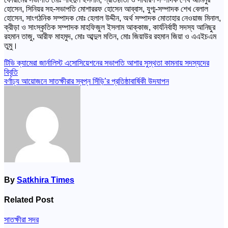
হোসেন, সিনিয়র সহ-সভাপতি মোশাররফ হোসেন আব্বাস, যুগ্ম-সম্পাদক শেখ বেলাল
হোসেন, সাংগঠনিক সম্পাদক মোঃ হেলাল উদ্দীন, অর্থ সম্পাদক মোতাহার নেওয়াজ মিনাল,
ক্রীড়া ও সাংস্কৃতিক সম্পাদক মাহফিজুল ইসলাম আক্কাজ, কার্যনির্বাহী সদস্য আনিছুর
রহমান তাজু, আরীফ মাহমুদ, মোঃ আব্দুল মতিন, মোঃ জিয়াউর রহমান জিয়া ও এএইচএম
তুমু।
Post
টিভি ক্যামেরা জার্নালিস্ট এসোসিয়েশনের সভাপতি আশার সুস্থতা কামনায় সদস্যদের
বিবৃতি
navigation
বর্ণাঢ্য আয়োজনে সাতক্ষীরার স্বপ্ন সিঁড়ি’র প্রতিষ্ঠাবার্ষিকী উদযাপন
By
Satkhira Times
Related Post
সাতক্ষীরা সদর