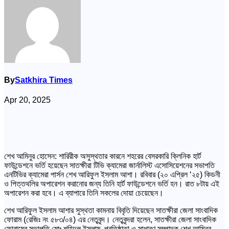
By
Satkhira Times
Apr 20, 2025
শেখ আমিনুর হোসেন: শারিরীক অসুস্থতার কারনে শহরের বেসরকারি ক্লিনিক হার্ট
ফাউন্ডেশনে ভর্তি হয়েছেন সাতক্ষীরা টিভি ক্যামেরা জার্নালিস্ট এসোসিয়েশনের সভাপতি
এনটিভির ক্যামেরা পার্সন শেখ আরিফুল ইসলাম আশা। রবিবার (২০ এপ্রিল ‘২৫) কিডনী
ও পিত্তথলির অপারেশন করানোর জন্য তিনি হার্ট ফাউন্ডেশনে ভর্তি হন। রাত ৮টায় এই
অপারেশন করা হবে। এ ব্যাপারে তিনি সকলের দোয়া চেয়েছেন।
শেখ আরিফুল ইসলাম আশার সুস্থতা কামনায় বিবৃতি দিয়েছেন সাতক্ষীরা জেলা সাংবাদিক
ফোরাম (রেজিঃ নং ৫৮৩/০৪) এর নেতৃবৃন্দ। নেতৃবৃন্দরা হলেন, সাতক্ষীরা জেলা সাংবাদিক
ফোরামের সভাপতি মোঃ শহিদুল ইসলাম, প্রতিষ্ঠাতা ও সাধারণ সম্পাদক শেখ আমিনুর