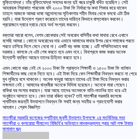
মুক্তিযোদ্ধা। তাঁর মুক্তিযোদ্ধা সনদের জন্য দুই বছর চাকুরী বর্ধিত হয়েছিল। সেই
আহবায়ক লিয়াকাত পারভেজ যদি ২০০০ টাকা ফি নির্ধারণের কথা শিকার করে থাকেন
তাহলে আজকে আমরা ভাষা আন্দোলনের সূতিকাগার শহীদ মিনার থেকে বলবো এটা ঠিক
হয়নি। যারা উদ্যোগ গ্রহণ করেছেন তাদের দায়িত্ব কিভাবে বাস্তবায়ন করবেন।
প্রয়োজনে দ্বারে দ্বারে যেয়ে অর্থ সংগ্রহ করবেন।
বক্তারা আরো বলেন, বেগম রোকেয়ার সেই অবরোধ বাসিনীর কথা মাথায় রেখে এখানে
বসেছি আমরা। কোনো অবরোধের দায় এভাবে আমাদের মাথার উপর রেখে সমাজের পরতে
পরতে চাপিয়ে দিলে মেনে নেবো না। একটি বড় কাজ হচ্ছে। এটি সম্মিলিতভাবে করা
দরকার। কালকে যে এটা শেষ করতে হবে এমন নহে। বিনাশ্রমে কাজ করার অনেক
উদ্যোগী ব্যক্তি আছেন তাদের চিহ্নিত করতে হবে।
এমন কোনো খরচ নেই যে ২০০০ টাকা ফি প্রাক্তন শিক্ষার্থী ও ১৫০০ টাকা ফি বর্তমান
শিক্ষার্থীদের কাছ থেকে নিতে হবে। এই টাকা দিয়ে কেন শিক্ষার্থীরা নিবন্ধন করতে না পেরে
মুখ লুকিয়ে বসে থাকবেন। অনেক বন্ধুরা আছেন তাদের এই টাকা দিয়ে নিবন্ধন করার
সক্ষমতা নেই। আমাদের বান্ধবীরা অনেকে দিদিমা হয়েছেন। অনেকে মারা গেছেন।
বাকিরা ঘর সংসার করছেন। যারা আছে তাদের অনেককে নাতি-নাতনির হাত ধরে এই
অনুষ্ঠানে আসতে হবে। কেন তারা বঞ্চিত হবেন? তাই সাতক্ষীরা সরকারি কলেজে
প্লাটিনাম জয়ন্তী উদযাপনে নিবন্ধন ফি সবাই জন্য সহনীয় ও গ্রহণযোগী করার
আহবান। প্রেস বিজ্ঞপ্তি
Post
সাতক্ষীরা সরকারি কলেজের প্লাটিনাম জুবলী উদযাপন উপলক্ষে ২য় মতবিনিময় সভা
সাতক্ষীরা ও কলারোয়া সীমান্তে বিজিবি’র অভিযানে মাদকদ্রব্যসহ প্রায় আট লক্ষ টাকার
navigation
মালামাল জব্দ