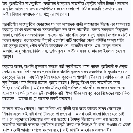
টায় প্রগতিশীল সাংস্কৃতিক ফোরামের উদ্যোগে সাতক্ষীরা কেন্দ্রীয় শহীদ মিনার পাদদেশে
অনুষ্ঠিত আলোচনা সভায় সভাপতিত্ব করেন বাংলাদেশ শ্রমিক কর্মচারী ফেডারেশনের
আইন বিষয়ক সম্পাদক এড. খগেন্দ্রনাথ ঘোষ।
প্রগতিশীল সাংস্কৃতিক ফোরামের সাধারণ সম্পাদক গাজী শাহাজাহান সিরাজ এর সঞ্চালনায়
বক্তব্য রাখেন বাংলাদেশের সমাজতান্ত্রিক দল-বাসদ সাতক্ষীরা জেলার সমন্বয়ক নিত্যানন্দ
সরকার, জাতীয় সমাজতান্ত্রিক দল-জেএসডি সাতক্ষীরা জেলার যুগ্ম সাধারণ সম্পাদক মাস্টার
আব্দুল জব্বার, বাংলাদেশের বিপ্লবী ওয়ার্কার্স পার্টি সাতক্ষীরা জেলা কমিটির সদস্য সচিব
মো: মুনসুর রহমান, পৌর কমিটির আহবায়ক মো: বায়েজীদ হাসান, এড. আবুল কালাম
আজাদ, আবু তালেব, নির্মল দাস, দুর্লভ কুমার, জতীময় সরকার, কামরুল ইসলাম, হেলাল
প্রমূখ।
বক্তারা বলেন, বাঙালি মুসলমান সমাজে নারী স্বাধীনতার পক্ষে প্রথম প্রতিবাদী কণ্ঠস্বর
বেগম রোকেয়া বিশ শতকের প্রথম দিকে বাঙালি মুসলমানদের নবজাগরণের সূচনায় প্রধান
নেতৃত্বে ছিলেন। বাঙালি মুসলিম সমাজে পুরুষের পাশাপাশি নারীর সমান অধিকার এবং নারী
স্বাধীনতার পক্ষে নিজের মতবাদ প্রচার করেন। কিন্তু বিশেষ করে সাতক্ষীরায় আজ
পিছিয়ে সেই নারীরা। এই জেলার ঐতিহ্যবাহী প্রতিষ্ঠান সাতক্ষীরা কলেজের শুরু থেকে
২০২৩ সাল পর্যন্ত প্রায় দুই লক্ষাধিক নারী শিক্ষা জীবন সমাপ্ত করে নিজেদের আলোকিত
করেছেন। তাদের মধ্যে অনেকে চাকরি করছেন।
অনেকে মারাও গেছেন। তবে অধিকাংশই গৃহিনী হয়ে ঘরের কাজের মধ্যে থেকেছেন।
শিক্ষার আলো ওই নারীরা জ¦ালাতে পারছেন না। আমরা সেই কালো দিনে যেতে চাই
না। যে আন্দোলনে বৈষম্যের কথা বলা হয়েছে। বৈষম্য বিলোপের কথা বলা হয়েছে।
সাতক্ষীরা সরকারি কলেজে প্লাটিনাম জয়ন্তী উদযাপনে নিবন্ধন ফি জমা দেওয়ার যে একটা
ব্যাপার সেটা আমাদের পক্ষে সম্ভব নহে। এই কমিটির আহবায়ক একজন বীর