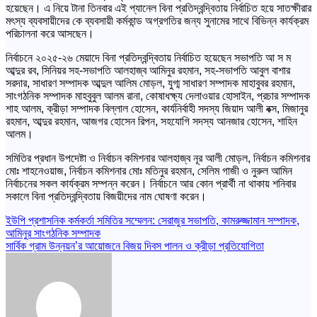
হয়েছেন। এ নিয়ে টানা তিনবার এই প্যানেল বিনা প্রতিদ্বন্দ্বিতায় নির্বাচিত হয়ে সাতক্ষীরার
মৎস্য ব্যবসায়ীদের কে ব্যবসায়ী কর্মকান্ড অগ্রগতির জন্য সুনামের সাথে বিভিন্ন কার্যক্রম
পরিচালনা করে আসছেন।
নির্বাচনে ২০২৫-২৬ মেয়াদে বিনা প্রতিদ্বন্দ্বিতায় নির্বাচিত হয়েছেন সভাপতি আ স ম
আব্দুর রব, সিনিয়র সহ-সভাপতি আলহাজ্ব আমিনুর রহমান, সহ-সভাপতি আবুল বাশার
সরদার, সাধারণ সম্পাদক আব্দুল আলিম মোড়ল, যুগ্ম সাধারণ সম্পাদক মাহাবুবর রহমান,
সাংগঠনিক সম্পাদক মাহবুবুল আলম রানা, কোষাধক্ষ্য দেলাওয়ার হোসাইন, প্রচার সম্পাদক
শাহ আলম, ক্রীড়া সম্পাদক বিল্লাল হোসেন, কার্যনির্বাহী সদস্য জিয়াদ আলী বক্স, মিজানুর
রহমান, আব্দুর রহমান, আজগর হোসেন রিপন, সহযোগি সদস্য আনজার হোসেন, শাহিন
আলম।
সমিতির প্রধান উপদেষ্টা ও নির্বাচন কমিশনার আলহাজ্ব নূর আলী মোড়ল, নির্বাচন কমিশনার
মোঃ শাহনেওয়াজ, নির্বাচন কমিশনার মোঃ মতিনুর রহমান, সেলিম গাজী ও নুরুল আমিন
নির্বাচনের সকল কার্যক্রম সম্পন্ন করেন। নির্বাচনে আর কোন প্রার্থী না থাকায় শনিবার
সকালে বিনা প্রতিদ্বন্দ্বিতায় বিজয়ীদের নাম ঘোষণা করেন।
Post
ইউপি প্রশাসনিক কর্মকর্তা সমিতির সম্মেলন: সেরাজুর সভাপতি, কামরুজ্জামান সম্পাদক,
আমিনুর সাংগঠনিক সম্পাদক
navigation
সার্বিক গ্রাম উন্নয়ন’র আয়োজনে বিজয় দিবস পালন ও ক্রীড়া প্রতিযোগিতা