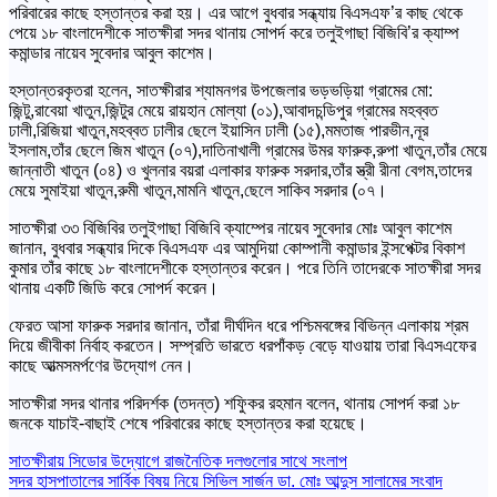
পরিবারের কাছে হস্তান্তর করা হয়। এর আগে বুধবার সন্ধ্যায় বিএসএফ’র কাছ থেকে
পেয়ে ১৮ বাংলাদেশীকে সাতক্ষীরা সদর থানায় সোপর্দ করে তলুইগাছা বিজিবি’র ক্যাম্প
কমান্ডার নায়েব সুবেদার আবুল কাশেম।
হস্তান্তরকৃতরা হলেন, সাতক্ষীরার শ্যামনগর উপজেলার ভড়ভড়িয়া গ্রামের মো:
জিন্টু,রাবেয়া খাতুন,জিন্টুর মেয়ে রায়হান মোল্যা (০১),আবাদচন্ডিপুর গ্রামের মহব্বত
ঢালী,রিজিয়া খাতুন,মহব্বত ঢালীর ছেলে ইয়াসিন ঢালী (১৫),মমতাজ পারভীন,নূর
ইসলাম,তাঁর ছেলে জিম খাতুন (০৭),দাতিনাখালী গ্রামের উমর ফারুক,রুপা খাতুন,তাঁর মেয়ে
জান্নাতী খাতুন (০৪) ও খুলনার বয়রা এলাকার ফারুক সরদার,তাঁর স্ত্রী রীনা বেগম,তাদের
মেয়ে সুমাইয়া খাতুন,রুমী খাতুন,মামনি খাতুন,ছেলে সাকিব সরদার (০৭।
সাতক্ষীরা ৩৩ বিজিবির তলুইগাছা বিজিবি ক্যাম্পের নায়েব সুবেদার মোঃ আবুল কাশেম
জানান, বুধবার সন্ধ্যার দিকে বিএসএফ এর আমুদিয়া কোম্পানী কমান্ডার ইন্সপেক্টর বিকাশ
কুমার তাঁর কাছে ১৮ বাংলাদেশীকে হস্তান্তর করেন। পরে তিনি তাদেরকে সাতক্ষীরা সদর
থানায় একটি জিডি করে সোপর্দ করেন।
ফেরত আসা ফারুক সরদার জানান, তাঁরা দীর্ঘদিন ধরে পশ্চিমবঙ্গের বিভিন্ন এলাকায় শ্রম
দিয়ে জীবীকা নির্বাহ করতেন। সম্প্রতি ভারতে ধরপাঁকড় বেড়ে যাওয়ায় তারা বিএসএফের
কাছে আত্মসমর্পণের উদ্যোগ নেন।
সাতক্ষীরা সদর থানার পরিদর্শক (তদন্ত) শফিুকর রহমান বলেন, থানায় সোপর্দ করা ১৮
জনকে যাচাই-বাছাই শেষে পরিবারের কাছে হস্তান্তর করা হয়েছে।
Post
সাতক্ষীরায় সিডোর উদ্যোগে রাজনৈতিক দলগুলোর সাথে সংলাপ
সদর হাসপাতালের সার্বিক বিষয় নিয়ে সিভিল সার্জন ডা. মোঃ আব্দুস সালামের সংবাদ
navigation