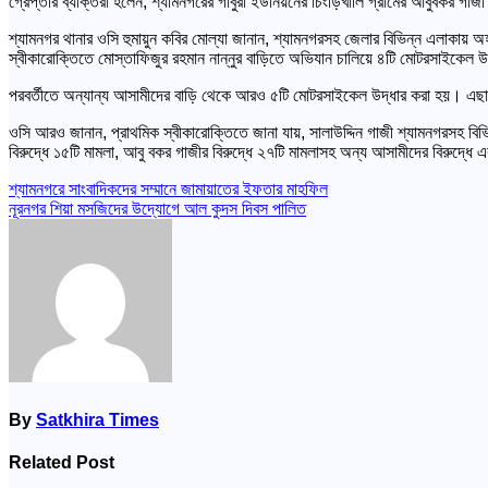
গ্রেপ্তার ব্যক্তিরা হলেন, শ্যামনগরের গাবুরা ইউনিয়নের চিংড়িখালি গ্রামের আবুবকর গাজী
শ্যামনগর থানার ওসি হুমায়ুন কবির মোল্যা জানান, শ্যামনগরসহ জেলার বিভিন্ন এলাকায় অ
স্বীকারোক্তিতে মোস্তাফিজুর রহমান নান্নুর বাড়িতে অভিযান চালিয়ে ৪টি মোটরসাইকেল 
পরবর্তীতে অন্যান্য আসামীদের বাড়ি থেকে আরও ৫টি মোটরসাইকেল উদ্ধার করা হয়। এছাড়
ওসি আরও জানান, প্রাথমিক স্বীকারোক্তিতে জানা যায়, সালাউদ্দিন গাজী শ্যামনগরসহ ব
বিরুদ্ধে ১৫টি মামলা, আবু বকর গাজীর বিরুদ্ধে ২৭টি মামলাসহ অন্য আসামীদের বিরুদ্ধে
Post
শ্যামনগরে সাংবাদিকদের সম্মানে জামায়াতের ইফতার মাহফিল
নূরনগর শিয়া মসজিদের উদ্যোগে আল কুদস দিবস পালিত
navigation
By
Satkhira Times
Related Post