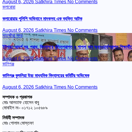
August 6, 2026
Satkhira Times
No Comments
কলারোয়া
কলারোয়ায় পুলিশি অভিযানে মাদকসহ এক ব্যক্তি আটক
August 6, 2026
Satkhira Times
No Comments
সাতক্ষীরা সদর
ইটগাছা আদর্শ সর. প্রাথ. বিদ্যালয়ে বৃত্তিপ্রাপ্ত ও শাপলা কাব অ্যাওয়ার্ডপ্রাপ্ত শিক্ষার্থীদ
August 6, 2026
Satkhira Times
No Comments
কালিগঞ্জ
কালিগঞ্জ কুশুলিয়া উচ্চ মাধ্যমিক বিদ্যালয়ের কমিটির অভিষেক
August 6, 2026
Satkhira Times
No Comments
সম্পাদক ও প্রকাশক
মোঃ আলতাফ হোসেন বাবু
মোবাইল নং- ০১৭১২ ১০৫৬৮৯
নির্বাহী সম্পাদক
মোঃ গোলাম মোস্তফা