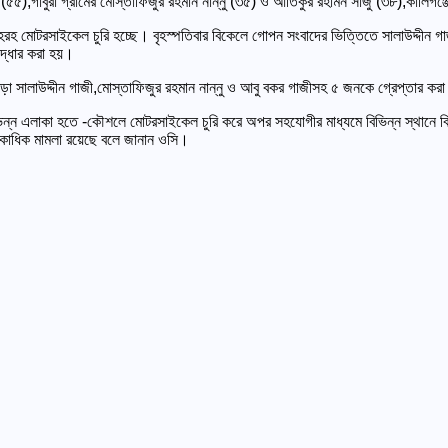
 (৫৫),গাবুরা গ্রামের মোস্তাফিজুর রহমান নান্নু (৩৫) ও আতিকুর রহামন সাজু (৩৮),কালিগঞ্
হরহ মোটরসাইকেল চুরি হচ্ছে। বৃহস্পতিবার বিকেলে গোপন সংবাদের ভিত্তিতে সালাউদ্দীন গ
উদ্ধার করা হয়।
া সালাউদ্দীন গাজী,মোস্তাফিজুর রহমান নান্নু ও আবু বকর গাজীসহ ৫ জনকে গ্রেপ্তার ক
িভিন্ন এলাকা হতে -কৌশলে মোটরসাইকেল চুরি করে অপর সহযোগীর মাধ্যমে বিভিন্ন স্থানে
 একাধিক মামলা রয়েছে বলে জানান ওসি।