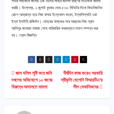
গভীর সমবেদনা জানায় এবং তাদের সাবরে জালিম ধারণের তাওফিক কামনা
করছি। উল্লেখ্য, ২ জুলাই বুধবার ভোর ৫:৩০ মিনিটের দিকে কিডনিজনিত
রোগে আক্রান্ত হয়ে নিজ বাসায় ইন্তেকাল করেন, ইন্নালিল্লাহি ওয়া
ইন্না ইলাইহি রাজিউন। যোহরের নামাজের পরে মরহুমের নিজ গ্রাম
আলিপুর জানাজা নামাজ শেষে পারিবারিক কবরস্থানে দাফন সম্পন্ন করা
হয়। প্রেস বিজ্ঞপ্তি
Post
জাল দলিল সৃষ্টি করে জমি
দীর্ঘদিন কাজ করেও সরকারি
দখলের অভিযোগে ১০ জনের
স্বীকৃতি মেলেনি বিআরটিএ’র
navigation
বিরুদ্ধে আদালতে মামলা
সীল মেকানিকদের