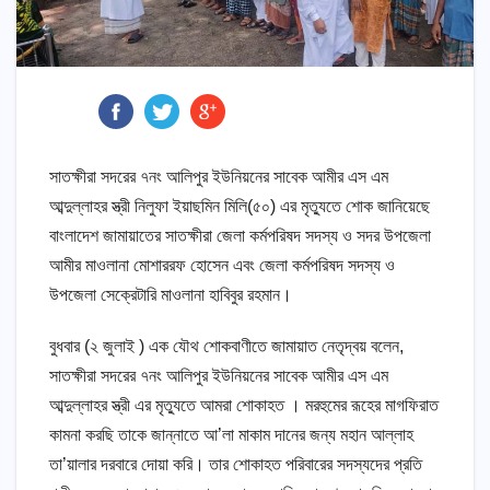
সাতক্ষীরা সদরের ৭নং আলিপুর ইউনিয়নের সাবেক আমীর এস এম
আব্দুল্লাহর স্ত্রী নিলুফা ইয়াছমিন মিলি(৫০) এর মৃত্যুতে শোক জানিয়েছে
বাংলাদেশ জামায়াতের সাতক্ষীরা জেলা কর্মপরিষদ সদস্য ও সদর উপজেলা
আমীর মাওলানা মোশাররফ হোসেন এবং জেলা কর্মপরিষদ সদস্য ও
উপজেলা সেক্রেটারি মাওলানা হাবিবুর রহমান।
বুধবার (২ জুলাই ) এক যৌথ শোকবাণীতে জামায়াত নেতৃদ্বয় বলেন,
সাতক্ষীরা সদরের ৭নং আলিপুর ইউনিয়নের সাবেক আমীর এস এম
আব্দুল্লাহর স্ত্রী এর মৃত্যুতে আমরা শোকাহত । মরহুমের রূহের মাগফিরাত
কামনা করছি তাকে জান্নাতে আ’লা মাকাম দানের জন্য মহান আল্লাহ
তা’য়ালার দরবারে দোয়া করি। তার শোকাহত পরিবারের সদস্যদের প্রতি