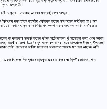
লাবের প্রতিষ্ঠাতা সভাপতি। মৃত্যুর পূর্ব মুহূর্ত পর্যন্ত ওই পদেই তিনি আসীন ছিলেন।
্রশস্ত ও অগ্রগামী।
ত্রী, ১ পুত্র, ১ মেয়েসহ অসংখ্য গুণগ্রাহী রেখে গেছেন।
্নত চিকিৎসার জন্য তাকে সাতক্ষীরা মেডিকেল কলেজ হাসপাতালে ভর্তি করা হয়। তাঁর
হয়। সেখানে ডাক্তারদের নিবিড় পর্যবেক্ষণে থাকার পরও গত দশ দিনে তাঁর জ্ঞান
নামাজের পর কলারোয়া সরকারি কলেজ ফুটবল মাঠে জানাজাপূর্ব আলোচনা সভায় শোক জ্ঞাপন
ু নসর, সাতক্ষীরা জেলা বিএনপির যুগ্ম আহবায়ক সাবেক মেয়র আকতারুল ইসলাম, উপজেলা
ম আজাদ মেরিন, কলারোয়া আলিয়া মাদ্রাসার ভারপ্রাপ্ত অধ্যক্ষ মাওলানা আহম্মদ আলি,
 বারী। এরপর বিকেলে নিজ গ্রাম বসন্তপুরে আছর নামাজের পর দ্বিতীয় জানাজা শেষে