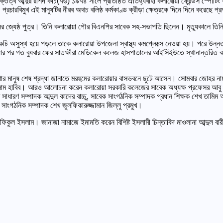
িত্ব আব্দুর রশিদ কচি(৭৬) ১৯৭৪ সালে প্রতিষ্ঠিত ঐতিহ্যবাহী কলারোয়া ফ্রেন্ডস স্পোর্টিং ক্
্রচারবিমুখ এই মানুষটির নীরব অথচ বলিষ্ঠ কর্মকাণ্ড ক্রীড়া ক্ষেত্রকে দিনে দিনে করেছে প
 জ্যেষ্ঠ পুত্র। তিনি কলারোয়া পৌর বিএনপির সাবেক সহ-সভাপতি ছিলেন। মৃত্যুকালে তিনি স্
 রশিদ কচি অসুস্থ হয়ে পড়লে তাকে কলারোয়া উপজেলা স্বাস্থ্য কমপ্লেক্সে নেওয়া হয়। পরে উন
র পর গত বুধবার ফের সাতক্ষীরা মেডিকেল কলেজ হাসপাতালের আইসিইউতে স্থানান্তরিত করা 
পেশার মানুষ শেষ শ্রদ্ধা জানাতে মরহুমের কলারোয়ার বাসভবনে ছুটে আসেন। সোমবার জোহর 
ুল ইসলাম হাবিব। আরও আলোচনা করেন কলারোয়া সরকারি কলেজের সাবেক অধ্যক্ষ প্রফেসর আব
ম সাধারণ সম্পাদক আব্দুল কাদের বাচ্চু, সাবেক সাংগঠনিক সম্পাদক প্রধান শিক্ষক শেখ তামি
বের সাংগঠনিক সম্পাদক শেখ জুলফিকারুজ্জামান জিল্লু প্রমুখ।
ীর রফিকুল ইসলাম। জানাজা নামাজে ইমামতি করেন বিশিষ্ট ইসলামী চিন্তাবিদ মাওলানা আব্দুল