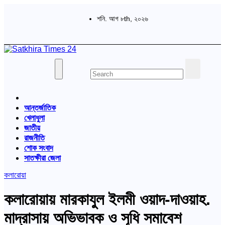
Skip
to
শনি. আগ ৮th, ২০২৬
content
বাংলা পত্রিকা
Satkhira Times 24
আন্তর্জাতিক
খেলাধুলা
জাতীয়
রাজনীতি
শোক সংবাদ
সাতক্ষীরা জেলা
কলারোয়া
কলারোয়ায় মারকাযুল ইলমী ওয়াদ-দাওয়াহ.
মাদ্রাসায় অভিভাবক ও সূধি সমাবেশ