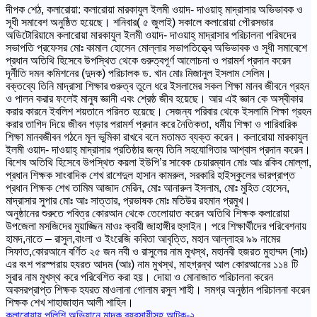
দীপক শেঠ, কলারোয়া: কলারোয়া মারকাযুল ইলমী ওয়াদ- দাওয়াহ্ মাদ্রাসার অভিভাবক ও
সূধী সমাবেশ অনুষ্ঠিত হয়েছে। শনিবার( ৫ জুলাই) সকালে কলারোয়া পৌরসভার
অডিটোরিয়ামে কলারোয়া মারকাযুল ইলমী ওয়াদ- দাওয়াহ্ মাদ্রাসার পরিচালনা পরিষদের
সভাপতি প্রফেসর মোঃ কামাল হোসেন মোল্লার সভাপতিত্ত্বে অভিভাবক ও সূধী সমাবেশে
প্রধান অতিথি হিসেবে উপস্থিত থেকে গুরুত্বপূর্ণ আলোচনা ও পরামর্শ প্রদান করেন
দূর্নীতি দমন কমিশনের (দুদক) পরিচালক ড. খান মোঃ মিজানুল ইসলাম সেলিম।
বক্তব্যে তিনি মাদ্রাসা শিক্ষার গুরুত্ব তুলে ধরে ইসলামের সকল শিক্ষা মানব জীবনে গ্রহন
ও পালন করার ফলেই মানুষ জ্ঞানী এবং শ্রেষ্ঠ জীব হয়েছে। আর এই জ্ঞান কে অস্বীকার
করার কারনে ইবলিশ শয়তানে পরিনত হয়েছে। সেজন্য পরিবার থেকে ইসলামি শিক্ষা গ্রহন
করার তাগিদ দিয়ে জীবন গড়ার পরামর্শ প্রদান করে নৈতিকতা, ধর্মীয় শিক্ষা ও পারিবারিক
শিক্ষা মানবজীবন গঠনে মূল ভুমিকা রাখবে বলে মতামত ব্যক্ত করেন। কলারোয়া মারকাযুল
ইলমী ওয়াদ- দাওয়াহ্ মাদ্রাসার প্রতিষ্ঠার জন্য তিনি সহযোগিতার আশ্বাস প্রদান করেন।
বিশেষ অতিথি হিসেবে উপস্থিত কয়লা ইউপি’র সাবেক চেয়ারম্যান মোঃ আঃ রকিব মোল্লা,
প্রধান শিক্ষক সাংবাদিক শেখ রাশেদুল হাসান কামরুল, সরকারি হাইস্কুলের ভারপ্রাপ্ত
প্রধান শিক্ষক শেখ তামিম আজাদ মেরিন, মোঃ আনারুল ইসলাম, মোঃ মুহিত হোসেন,
মাদ্রাসার সুপার মোঃ আঃ সাত্তার, প্রভাষক মোঃ মতিউর রহমান প্রমুখ।
অনুষ্ঠানের শুরুতে পবিত্র কোরআন থেকে তেলোয়াত করেন অতিথি শিক্ষক কলারোয়া
উপজেলা মসজিদের মুয়াজ্জিন মাওঃ ক্বারী জাহাঙ্গীর হুসাইন। পরে শিক্ষার্থীদের পরিবেশনায়
হামদ,নাতে – রাসুল,বাংলা ও ইংরেজি কবিতা আবৃত্তি, মহান আল্লাহর ৯৯ নামের
সিফাত,কোরআনে বর্ণিত ২৫ জন নবী ও রাসুলের নাম মুখস্থ, মহানবী হজরত মুহাম্মদ (সাঃ)
এর বংশ পরস্পরায় হযরত আদম (আঃ) নাম মুখস্থ, মাহগ্রন্থ আল কোরআনের ১১৪ টি
সুরার নাম মুখস্থ করে পরিবেশিত করা হয়। দোয়া ও মোনাজাত পরিচালনা করেন
অবসরপ্রাপ্ত শিক্ষক হযরত মাওলানা গোলাম রসুল শাহী। সমগ্র অনুষ্ঠান পরিচালনা করেন
শিক্ষক শেখ শাহাজাহান আলী শাহিন।
কলারোয়ায় পুলিশি অভিযানে মাদক ব্যবসায়ীসহ আটক-২