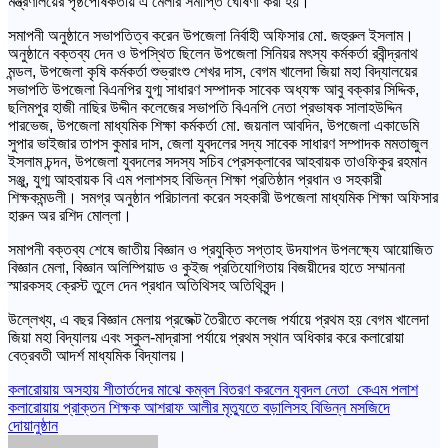
মন্ত্রণালয়ের পৃষ্ঠপোষকতায় এ মেলার সমাপ্তি ঘোষণা করা হয়।
সমাপনী অনুষ্ঠানে সভাপতিত্ব করেন উপজেলা নির্বাহী অফিসার মো. জহুরুল ইসলাম।
অনুষ্ঠানে বক্তব্য দেন ও উপস্থিত ছিলেন উপজেলা সিনিয়র মৎস্য কর্মকর্তা রবীন্দ্রনাথ
মন্ডল, উপজেলা কৃষি কর্মকর্তা শুভ্রাংশু শেখর দাস, বেগম খালেদা জিয়া মহা বিদ্যালয়ের
সভাপতি উপজেলা বিএনপির যুগ্ম সাধারণ সম্পাদক সাবেক অধ্যক্ষ আবু বক্কার সিদ্দিক,
ছলিমপুর হাজী নাছির উদ্দীন কলেজের সভাপতি বিএনপি নেতা প্রভাষক সালাহউদ্দিন
পারভেজ, উপজেলা মাধ্যমিক শিক্ষা কর্মকর্তা মো. জয়নাল আবদিন, উপজেলা একাডেমি
সুপার ভাইজার তাপস কুমার দাস, জেলা যুবদলের সদ্য সাবেক সাধারণ সম্পাদক মমতাজুল
ইসলাম চন্দন, উপজেলা যুবদলের সদস্য সচিব প্রেসক্লাবের আহবায়ক তাওফিকুর রহমান
সঞ্জু, যুগ্ম আহবায়ক বি এম পলাশসহ বিভিন্ন শিক্ষা প্রতিষ্ঠান প্রধান ও সহকারী
শিক্ষকমন্ডলী। সমগ্র অনুষ্ঠান পরিচালনা করেন সহকারী উপজেলা মাধ্যমিক শিক্ষা অফিসার
হারুন অর রশিদ মোল্লা।
সমাপনী বক্তব্য শেষে জাতীয় বিজ্ঞান ও প্রযুক্তি সপ্তাহ উদযাপন উপলক্ষ্যে আয়োজিত
বিজ্ঞান মেলা, বিজ্ঞান অলিম্পিয়াড ও কুইজ প্রতিযোগিতায় বিজয়ীদের হাতে সম্মাননা
স্মারকসহ ক্রেস্ট তুলে দেন প্রধান অতিথিসহ অতিথিবৃন্দ।
উল্লেখ্য, এ বছর বিজ্ঞান মেলায় প্রজেক্ট তৈরীতে কলেজ পর্যায়ে প্রথম হয় বেগম খালেদা
জিয়া মহা বিদ্যালয় এবং স্কুল-মাদ্রাসা পর্যায়ে প্রথম স্থান অধিকার করে কলারোয়া
বেত্রবতী আদর্শ মাধ্যমিক বিদ্যালয়।
Post
কলারোয়ায় অসহায় শীতার্তদের মাঝে কম্বল বিতরণ করলেন যুবদল নেতা কেএম পলাশ
কলারোয়ায় প্রাক্তন শিক্ষক আশরাফ আলীর মৃত্যুতে বড়ালিসহ বিভিন্ন মসজিদে
navigation
দোয়ানুষ্ঠান