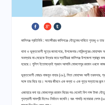
কালিগঞ্জ প্রতিনিধি : সাতক্ষীরার কালিগঞ্জে যৌতুকের দাবিতে গৃহবধূ 
থানা ও ভুক্তভোগী সূত্রে জানাগেছে, উপজেলার গোবিন্দপুরের মোহাম্মা
অবস্থায় মা-মেয়েকে উদ্ধার করে স্থানীয়রা কালিগঞ্জ উপজেলা স্বাস্থ্য ক
হয়েছে। পুলিশ ইতোমধ্যেই প্রধান আসামি মোকলেসুর রহমান ওরফে ক
ভুক্তভোগী মোছাঃ নাজমুন নাহার (৩৮), পিতা মোহাম্মদ আলী তরফদার, গ
সঙ্গে তার বিয়ে হয়। সংসার জীবনে এক কন্যা ও এক পুত্র সন্তানের জন্ম 
এজাহারে বলা হয় মোকলেসুর রহমান বিয়ের পর থেকেই বিশ লক্ষ টাকা যৌতু
গৃহস্থালী সামগ্রী দিলেও নির্যাতন কমেনি। বরং শাশুড়ি মনোয়ারা বেগম (৬৫