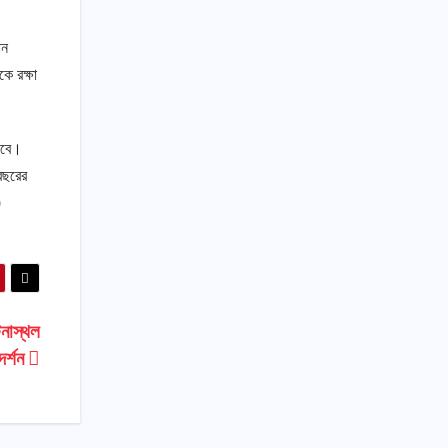
ান
ে রক্ষা
েবে।
বছরের
)
নাস্থল
দর্শন