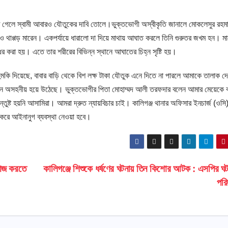
াড়িতে গেলে স্বামী আবারও যৌতুকের দাবি তোলে।ভুক্তভোগী অস্বীকৃতি জানালে মোকলেসুর রহম
ি ও থাপ্পড় মারেন। একপর্যায়ে ধারালো দা দিয়ে মাথায় আঘাত করলে তিনি গুরুতর জখম হন। মাক
করা হয়। এতে তার শরীরের বিভিন্ন স্থানে আঘাতের চিহ্ন সৃষ্টি হয়।
ুমকি দিয়েছে, বাবার বাড়ি থেকে বিশ লক্ষ টাকা যৌতুক এনে দিতে না পারলে আমাকে তালাক দ
ন এখন অসহনীয় হয়ে উঠেছে। ভুক্তভোগীর পিতা মোহাম্মদ আলী তরফদার বলেন আমার মেয়েকে 
তুষ্ট হয়নি আসামিরা। আমরা দ্রুত ন্যায়বিচার চাই। কালিগঞ্জ থানার অফিসার ইনচার্জ (ওসি
করে আইনানুগ ব্যবস্থা নেওয়া হবে।
কাজ করতে
কালিগঞ্জে শিশুকে ধর্ষণের ঘটনায় তিন কিশোর আটক : এসপির ঘট
পরি