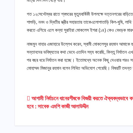
মাত্রা দিন দিন বেড়ে যায়।
গত ১২সেপ্টেম্বর রাতে শ্বশুরের মৃত্যুবার্ষিকী উপলক্ষে দত্তনগরের ব
শাশুড়ি, ননদ ও দ্বিতীয় স্ত্রীর সহায়তায় তাকেএলোপাতাড়ি কিল-ঘুষি, লাথ
করতে এগিয়ে এলে কন্যা সুরাইয়া মোকলেস ইশরা (১৪) কেও বেধড়ক মারধর 
নাজমুন নাহার এজাহারে উল্লেখ করেন, স্বামী মোকলেসুর রহমান আমাকে হ
সন্তানদের ভবিষ্যতের কথা ভেবে এতদিন সহ্য করেছি, কিন্তু নির্যাত
পর বছর ধরে নির্যাতন করা হচ্ছে। ইতোমধ্যে অনেক কিছু দেওয়ার পরও সন্
মোহাম্মদ মিজানুর রহমান বলেন লিখিত অভিযোগ পেয়েছি। বিষয়টি তদন্ত 
Post
আগামী নির্বাচনে ধানেরশীষকে বিজয়ী করতে ঐক্যবদ্ধভাবে 
হবে : সাবেক এমপি কাজী আলাউদ্দীন
navigation