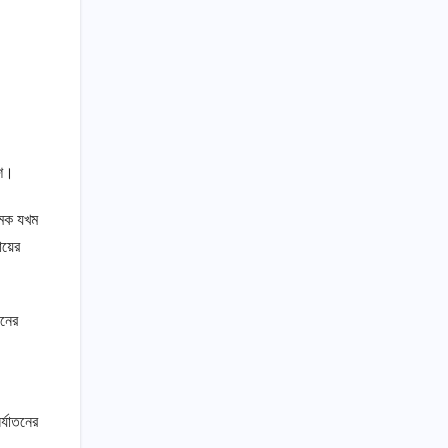
িশ।
্মক যখম
ায়ের
ানের
র্যাতনের