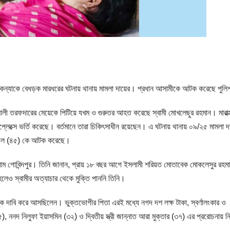
ও তার কন্যাকে বেধড়ক মারধরের ঘটনায় থানায় মামলা দায়ের। প্রধান আসামীকে আটক করেছে পুল
দ আলী তরফদারের মেয়েকে পিটিয়ে যখম ও গুরুতর আহত করেছে স্বামী মোখলেছুর রহমান। মারাত
মপ্লেক্সে ভর্তি করেছে। বর্তমানে তারা চিকিৎসাধীন রয়েছেন। এ ঘটনায় থানায় ০৯/২৫ মামলা দ
াজল (৪৫) কে আটক করেছে।
্রাম গোবিন্দপুর। তিনি জানান, প্রায় ১৮ বছর আগে ইসলামী শরিয়ত মোতাবেক মোকলেসুর রহম
হলেও স্বামীর অত্যাচার থেকে মুক্তি পাননি তিনি।
ক দাবি করে আসছিলেন। ভুক্তভোগীর পিতা এরই মধ্যে নগদ দশ লক্ষ টাকা, স্বর্ণালংকার ও
), ননদ নিলুফা ইয়াসমিন (৩২) ও দ্বিতীয় স্ত্রী জান্নাত আরা মুক্তার (৩৭) এর প্ররোচনায় নি