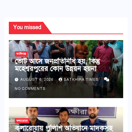
You missed
কালিগঞ্জ
ভোট আসে জনপ্রতিনিধি হয়, কিন্তু
মহেশ্বরপুরের কোন উন্নয়ন হয়না
AUGUST 6, 2026
SATKHIRA TIMES
NO COMMENTS
কলারোয়া
কলারোয়ায় পুলিশি অভিযানে মাদকসহ