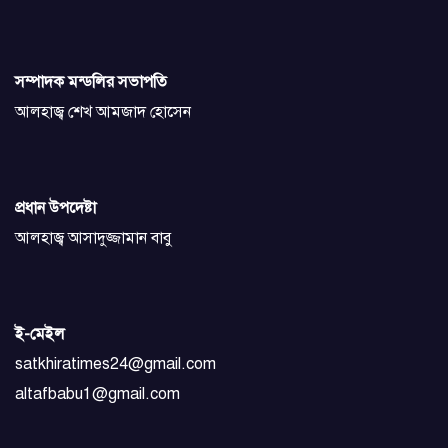
সম্পাদক মন্ডলির সভাপতি
আলহাজ্ব শেখ আমজাদ হোসেন
প্রধান উপদেষ্টা
আলহাজ্ব আসাদুজ্জামান বাবু
ই-মেইল
satkhiratimes24@gmail.com
altafbabu1@gmail.com