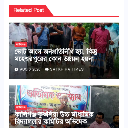
Related Post
কালিগঞ্জ
ভোট আসে জনপ্রতিনিধি হয়, কিন্তু
মহেশ্বরপুরের কোন উন্নয়ন হয়না
AUG 6, 2026
SATKHIRA TIMES
কালিগঞ্জ
কালিগঞ্জ কুশুলিয়া উচ্চ মাধ্যমিক
বিদ্যালয়ের কমিটির অভিষেক