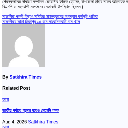
প্রেসক্লাবের সাধারণ সম্পাদক জোয়ার্দার ফারুক হোসেন, উপজেলা ছাত্র দলের আহবায়ক 
বিএনপি ও সহযোগী সংগঠনের নেতাকর্মী উপস্থিত ছিলেন।
Post
সাতক্ষীরা পল্লী বিদ্যুৎ সমিতির লাইনক্রুদের অবস্থান কর্মসূচি পালিত
সাতক্ষীরার তালা মির্জাপুর ৩৫ জন সাংবাদিকবাহী বাস খাদে
navigation
By
Satkhira Times
Related Post
তালা
জাতীয় পর্যায়ে প্রথম হয়েও মেলেনি পদক
Aug 4, 2026
Satkhira Times
তালা