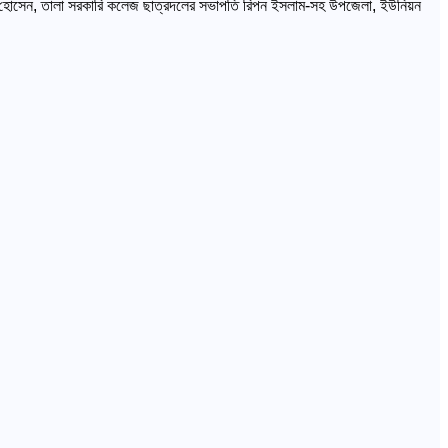
্গীর হোসেন, তালা সরকারি কলেজ ছাত্রদলের সভাপতি রিপন ইসলাম-সহ উপজেলা, ইউনিয়ন