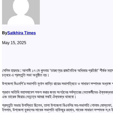
By
Satkhira Times
May 15, 2025
সেলিম হায়দার : আগামী ১৭ মে খুলনায় ‘তারুণ্যের রাজনৈতিক অধিকার প্রতিষ্ঠা’ শীর্ষক 
চত্বরে এ প্রস্তুতি সভা অনুষ্ঠিত হয়।
উপজেলা বিএনপি’র সভাপতি মৃণাল কান্তি রায়ের সভাপত্বিতে ও সাধারণ সম্পাদক অধ্যক্ষ শ
প্রধান অতিথি মহাসমাবেশ সফল করার জন্য সংগঠনের সর্বস্তরের নেতাকর্মীদের ঐক্যবদ্ধ
এবং তারেক জিয়ার নেতৃত্বে আমরা সবাই ঐক্যবদ্ধ থাকবো।
প্রস্তুতি সভায় উপস্থিত ছিলেন, তালা উপজেলা বিএনপির সহ-সভাপতি গোলাম মোস্তফা, যু
ইসলাম, উপজেলা যুবদলের সাবেক সভাপতি হাফিজুর রহমান, সাবেক সাধারণ সম্পাদক স,ম ই