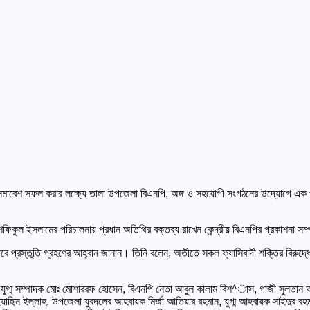
মহাসমাবেশ সফল করার লক্ষ্যে তালা উপজেলা বিএনপি, অঙ্গ ও সহযোগী সংগঠনের উদ্যোগে এক 
ফিকুল ইসলামের পরিচালনায় প্রধান অতিথির বক্তব্য রাখেন কেন্দ্রীয় বিএনপির প্রকাশনা স
ভাবে প্রস্তুতি গ্রহণের আহ্বান জানান। তিনি বলেন, অতীতে সকল ফ্যাসিবাদী শক্তির বির
গ্ম সম্পাদক মোঃ মোশাররফ হোসেন, বিএনপি নেতা আবুল কালাম বিশ^াস, গাজী সুলতান আহমে
য়াছিন ইল্লাহ, উপজেলা যুবদলের আহবায়ক মির্জা আতিয়ার রহমান, যুগ্ম আহবায়ক সাইদুর র