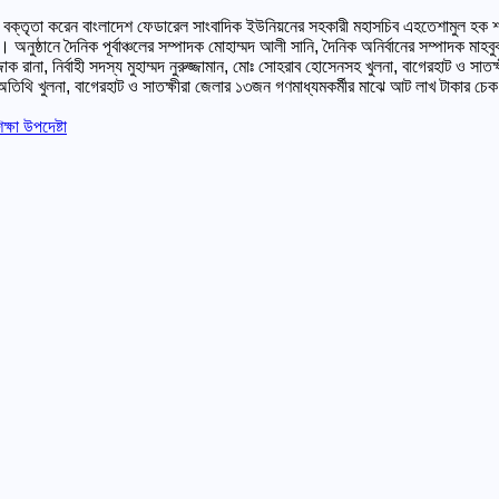
থির বক্তৃতা করেন বাংলাদেশ ফেডারেল সাংবাদিক ইউনিয়নের সহকারী মহাসচিব এহতেশামুল হক শ
্ঠানে দৈনিক পূর্বাঞ্চলের সম্পাদক মোহাম্মদ আলী সানি, দৈনিক অনির্বানের সম্পাদক মাহব
 রানা, নির্বাহী সদস্য মুহাম্মদ নুরুজ্জামান, মোঃ সোহরাব হোসেনসহ খুলনা, বাগেরহাট ও সাতক
ন অতিথি খুলনা, বাগেরহাট ও সাতক্ষীরা জেলার ১৩জন গণমাধ্যমকর্মীর মাঝে আট লাখ টাকার চ
্ষা উপদেষ্টা