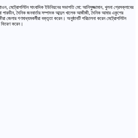
াওন, মেট্রোপলিটন সাংবাদিক ইউনিয়নের সভাপতি মো: আনিসুজ্জামান, খুলনা প্রেসক্লাবের
ুবা পারভীন, দৈনিক জনবার্তার সম্পাদক আব্দুল খালেক আজীজী, দৈনিক আমার একুশের
্ষীরা জেলার গণমাধ্যমকর্মীরা বক্তৃতা করেন। অনুষ্ঠানটি পরিচালনা করেন মেট্রোপলিটন
েক বিতরণ করেন।