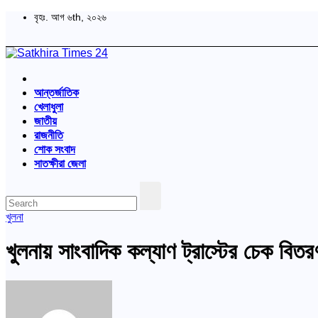
Skip
বৃহঃ. আগ ৬th, ২০২৬
to
content
বাংলা পত্রিকা
আন্তর্জাতিক
Satkhira Times 24
খেলাধুলা
জাতীয়
রাজনীতি
শোক সংবাদ
সাতক্ষীরা জেলা
খুলনা
খুলনায় সাংবাদিক কল্যাণ ট্রাস্টের চেক বিতরণ