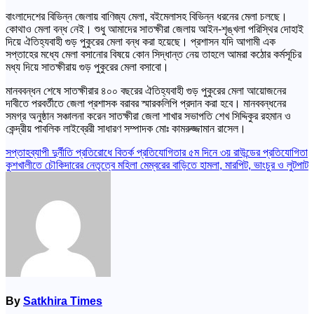
বাংলাদেশের বিভিন্ন জেলায় বাণিজ্য মেলা, বইমেলাসহ বিভিন্ন ধরনের মেলা চলছে।
কোথাও মেলা বন্ধ নেই। শুধু আমাদের সাতক্ষীরা জেলায় আইন-শৃঙ্খলা পরিস্থির দোহাই
দিয়ে ঐতিহ্যবাহী গুড় পুকুরের মেলা বন্ধ করা হয়েছে। প্রশাসন যদি আগামী এক
সপ্তাহের মধ্যে মেলা বসানোর বিষয়ে কোন সিদ্ধান্ত নেয় তাহলে আমরা কঠোর কর্মসূচির
মধ্য দিয়ে সাতক্ষীরায় গুড় পুকুরের মেলা বসাবো।
মানববন্ধন শেষে সাতক্ষীরার ৪০০ বছরের ঐতিহ্যবাহী গুড় পুকুরের মেলা আয়োজনের
দাবীতে পরবর্তীতে জেলা প্রশাসক বরাবর স্মারকলিপি প্রদান করা হবে। মানববন্ধনের
সমগ্র অনুষ্ঠান সঞ্চালনা করেন সাতক্ষীরা জেলা শাখার সভাপতি শেখ সিদ্দিকুর রহমান ও
কেন্দ্রীয় পাবলিক লাইব্রেরী সাধারণ সম্পাদক মোঃ কামরুজ্জামান রাসেল।
Post
সপ্তাহব্যাপী দুর্নীতি প্রতিরোধে বিতর্ক প্রতিযোগিতার ৫ম দিনে ৩য় রাউন্ডের প্রতিযোগিতা
কুশখালীতে চৌকিদারের নেতৃত্বে মহিলা মেম্বরের বাড়িতে হামলা, মারপিট, ভাংচুর ও লুটপাট
navigation
By
Satkhira Times