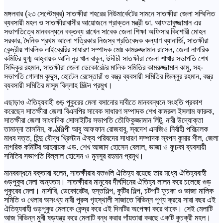
মঙ্গলবার (২৩ সেপ্টেম্বর) সাতক্ষীরা শহরের নিউমার্কেটের সামনে সাতক্ষীরা জেলা সম্মিলিত
ব্যবসায়ী মহল ও সাতক্ষীরাবাসীর আয়োজনে প্রাক্তন মন্ত্রী ডা. আফতাবুজ্জামান এর
সভাপতিত্বে মানববন্ধনে বক্তব্য রাখেন সাবেক জেলা শিক্ষা অফিসার কিশোরী মোহন
সরকার, দৈনিক প্রথম আলো পত্রিকার নিজস্ব প্রতিবেদক কল্যাণ ব্যানার্জি, সাতক্ষীরা
কেন্দ্রীয় পাবলিক লাইব্রেরির সাধারণ সম্পাদক মোঃ কামরুজ্জামান রাসেল, জেলা নাগরিক
কমিটির যুগ্ম আহ্বায়ক আলি নুর খান বাবুল, উদীচী সাতক্ষীরা জেলা শাখার সভাপতি শেখ
সিদ্দিকুর রহমান, সাতক্ষীরা জেলা ডেকোরেটর মালিক সমিতির কামরুজ্জামান কামু, সহ-
সভাপতি গোলাম কুদ্দুস, হোটেল রেস্তোরাঁ ও বস্ত্র ব্যবসায়ী সমিতির জিল্লুর রহমান, বস্ত্র
ব্যবসায়ী সমিতির মাসুম বিল্লাহ মিল্টন প্রমুখ।
এছাড়াও ঐতিহ্যবাহী গুড় পুকুরের মেলা বসানোর দাবীতে মানববন্ধনে সংহতি প্রকাশ
করেছেন সাতক্ষীরা জেলা বিএনপির সাবেক সাধারণ সম্পাদক শেখ কামরুল ইসলাম ফারুক,
সাতক্ষীরা জেলা সাংবাদিক সোসাইটির সভাপতি তৌফিকুজ্জামান লিটু, নারী উদ্যোক্তা
তামান্না তাসনিম, কণ্ঠশিল্পী আবু আফফান রোজবাবু, স্বদেশ এনজিও নির্বাহী পরিচালক
মাধব দত্ত, হিন্দু বৌদ্ধ খ্রিস্টান ঐক্য পরিষদের সাধারণ সম্পাদক স্বপন কুমার শীল, জেলা
নাগরিক কমিটির আহবায়ক এড. শেখ আজাদ হোসেন বেলাল, ভাজা ও ফুচকা ব্যবসায়ী
সমিতির সভাপতি বিল্লাল হোসেন ও মুনসুর রহমান প্রমুখ।
মানববন্ধনে বক্তারা বলেন, সাতক্ষীরার যতগুলি ঐতিহ্য রয়েছে তার মধ্যে ঐতিহ্যবাহী
গুড়পুকুর মেলা অন্যতম। সাতক্ষীরার মানুষের দীর্ঘদিনের ঐতিহ্য লালন করে চলেছে গুড়
পুকুরের মেলা। নার্সারি, ডেকোরেটর, হস্তশিল্প, কুটির শিল্প, চটপটি ফুচকা ও ভাজা মালিক
সমিতি ও খেলার অসংখ্য নারী পুরুষ গৃহস্থালী সাজাতে বিভিন্ন পুণ্য ক্রয়ে সারা বছর এই
ঐতিহ্যবাহী গুড়পুকুর মেলাকে কেন্দ্র করে এই দিনটির অপেক্ষা করে থাকে। সেই মেলাটি
আজ বিভিন্ন মুখী ষড়যন্ত্র করে মেলাটি বন্ধ করার পাঁয়তারা করছে একটি কুচক্রী মহল।