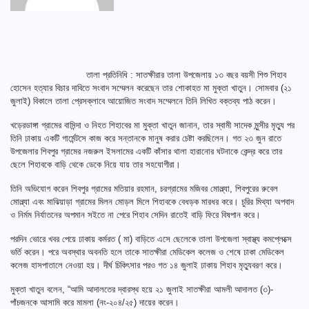
তালা প্রতিনিধি : সাতক্ষীরার তালা উপজেলায় ১৩ বছর বয়সী শিশু শিহাব
হোসেন হত্যার বিচার দাবিতে সংবাদ সম্মেলন করেছেন তার শোকাহত মা মুক্তা খাতুন। সোমবার (২১
জুলাই) বিকালে তালা প্রেসক্লাবে আয়োজিত সংবাদ সম্মেলনে তিনি লিখিত বক্তব্য পাঠ করেন।
খড়েরডাঙ্গা গ্রামের বাসিন্দা ও নিহত শিহাবের মা মুক্তা খাতুন জানান, তার স্বামী সাদেক মুন্সীর মৃত্যু পর
তিনি ঢাকায় একটি গার্মেন্টসে কাজ করে সন্তানকে মানুষ করার চেষ্টা করছিলেন। গত ২৩ জুন রাতে
উপজেলার শিবপুর গ্রামের নজরুল ইসলামের একটি কাঁসার থালা হারানোর ঘটনাকে কেন্দ্র করে তার
ছেলে শিহাবকে বাড়ি থেকে ডেকে নিয়ে যায় তার সহযোগীরা।
তিনি অভিযোগ করেন শিবপুর গ্রামের মতিয়ার রহমান, চরগ্রামের মজিবর মোল্ল্যা, শিবপুরের রুবেল
মোল্ল্যা এবং মাঝিয়াড়া গ্রামের মিলন মোড়ল মিলে শিহাবকে বেধড়ক মারধর করে। চুরির মিথ্যা অপবাদ
ও নির্মম নির্যাতনের অপমান সইতে না পেরে শিহাব সেদিন রাতেই বাড়ি ফিরে বিষপান করে।
পরদিন ভোরে খবর পেয়ে ঢাকায় কর্মরত ( মা) বাড়িতে এসে ছেলেকে তালা উপজেলা স্বাস্থ্য কমপ্লেক্সে
ভর্তি করেন। পরে অবস্থার অবনতি হলে তাকে সাতক্ষীরা মেডিকেল কলেজ ও শেষে ঢাকা মেডিকেল
কলেজ হাসপাতালে নেওয়া হয়। দীর্ঘ চিকিৎসার পরও গত ১৪ জুলাই ঢাকায় শিহাব মৃত্যুবরণ করে।
মুক্তা খাতুন বলেন, “আমি আদালতের দ্বারস্থ হয়ে ২১ জুলাই সাতক্ষীরা আমলী আদালত (৩)-
পাঁচজনকে আসামি করে মামলা (নং-২০৪/২৫) দায়ের করেন।