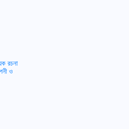
ষয়ক রচনা
াপনী ও