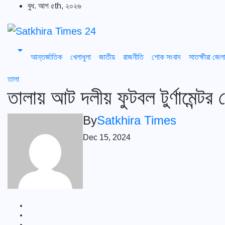
Skip
বুধ. আগ ৫th, ২০২৬
to
content
আন্তর্জাতিক
খেলাধুলা
জাতীয়
রাজনীতি
শোক সংবাদ
সাতক্ষীরা জেল
তালা
তালায় আট দলীয় ফুটবল টুর্ণামেন্টর 
By
Satkhira Times
Dec 15, 2024