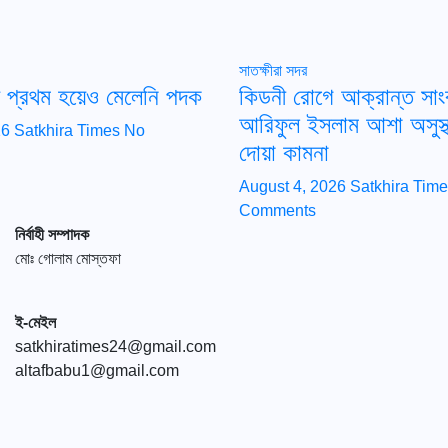
সাতক্ষীরা সদর
য়ে প্রথম হয়েও মেলেনি পদক
কিডনী রোগে আক্রান্ত সাং
আরিফুল ইসলাম আশা অসুস্থ
26
Satkhira Times
No
দোয়া কামনা
August 4, 2026
Satkhira Tim
Comments
নির্বাহী সম্পাদক
মোঃ গোলাম মোস্তফা
ই-মেইল
satkhiratimes24@gmail.com
altafbabu1@gmail.com