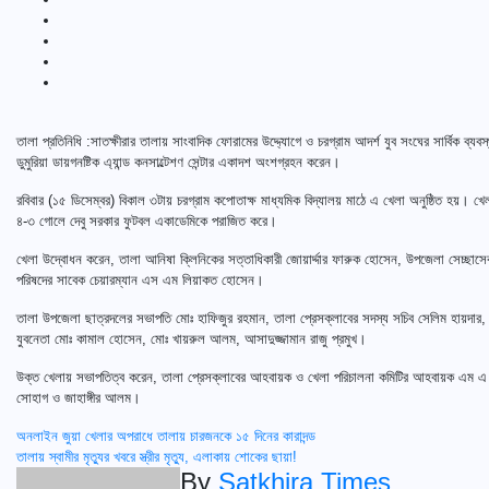
তালা প্রতিনিধি :সাতক্ষীরার তালায় সাংবাদিক ফোরামের উদ্দ্যোগে ও চরগ্রাম আদর্শ যুব সংঘের সার্বিক ব্
ডুমুরিয়া ডায়গনষ্টিক এ্যান্ড কনসাল্টেশণ সেন্টার একাদশ অংশগ্রহন করেন।
রবিবার (১৫ ডিসেম্বর) বিকাল ৩টায় চরগ্রাম কপোতাক্ষ মাধ্যমিক বিদ্যালয় মাঠে এ খেলা অনুষ্ঠিত হয়। খেল
৪-৩ গোলে দেবু সরকার ফুটবল একাডেমিকে পরাজিত করে।
খেলা উদ্বোধন করেন, তালা আনিষা ক্লিনিকের সত্তাধিকারী জোয়ার্দ্দার ফারুক হোসেন, উপজেলা সেচ্ছা
পরিষদের সাবেক চেয়ারম্যান এস এম লিয়াকত হোসেন।
তালা উপজেলা ছাত্রদলের সভাপতি মোঃ হাফিজুর রহমান, তালা প্রেসক্লাবের সদস্য সচিব সেলিম হায়দা
যুবনেতা মোঃ কামাল হোসেন, মোঃ খায়রুল আলম, আসাদুজ্জামান রাজু প্রমুখ।
উক্ত খেলায় সভাপতিত্ব করেন, তালা প্রেসক্লাবের আহবায়ক ও খেলা পরিচালনা কমিটির আহবায়ক এম এ
সোহাগ ও জাহাঙ্গীর আলম।
Post
অনলাইন জুয়া খেলার অপরাধে তালায় চারজনকে ১৫ দিনের কারাদন্ড
তালায় স্বামীর মৃত্যুর খবরে স্ত্রীর মৃত্যু, এলাকায় শোকের ছায়া!
navigation
By
Satkhira Times