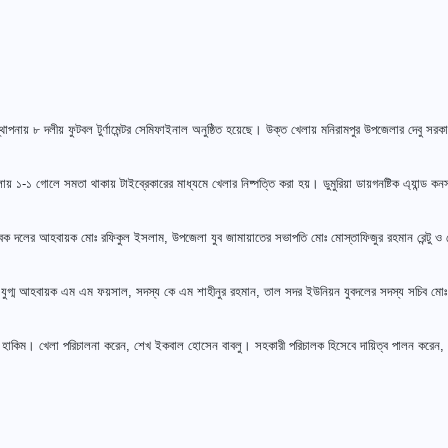
যবস্থাপনায় ৮ দলীয় ফুটবল টুর্ণামেন্টর সেমিফাইনাল অনুষ্ঠিত হয়েছে। উক্ত খেলায় মনিরামপুর উপজেলার দেবু স
ায় ১-১ গোলে সমতা থাকায় টাইব্রেকারের মাধ্যমে খেলার নিষ্পত্তি করা হয়। ডুমুরিয়া ডায়গনষ্টিক এ্যান্ড কনসা
সেবক দলের আহবায়ক মোঃ রফিকুল ইসলাম, উপজেলা যুব জামায়াতের সভাপতি মোঃ মোস্তাফিজুর রহমান রেন্টু ও
র, যুগ্ম আহবায়ক এম এম ফয়সাল, সদস্য কে এম শাহীনুর রহমান, তাল সদর ইউনিয়ন যুবদলের সদস্য সচিব মো
 হাকিম। খেলা পরিচালনা করেন, শেখ ইকবাল হোসেন বাবলু। সহকারী পরিচালক হিসেবে দায়িত্ব পালন করেন