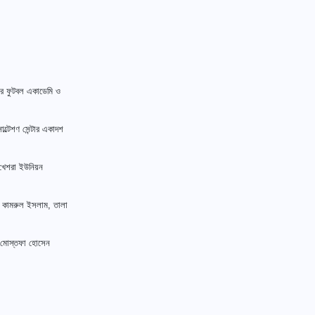
রকার ফুটবল একাডেমি ও
ল্টেশণ সেন্টার একাদশ
 খেশরা ইউনিয়ন
ঃ কামরুল ইসলাম, তালা
, মোস্তফা হোসেন