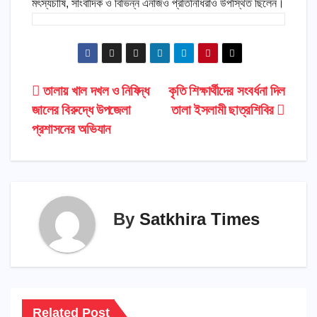
মৎস্যচাষি, সাংবাদিক ও বিভিন্ন এনজিও প্রতিনিধিরাও উপস্থিত ছিলেন।
Post
তালায় খাল দখল ও নিষিদ্ধ
কৃতি শিক্ষার্থীদের সংবর্ধনা দিল
জালের বিরুদ্ধে উপজেলা
তালা ইসলামী ছাত্রশিবির
navigation
প্রশাসনের অভিযান
By
Satkhira Times
Related Post