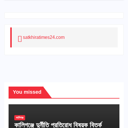
satkhiratimes24.com
You missed
কালিগঞ্জ
কালিগঞ্জে দুর্নীতি প্রতিরোধ বিষয়ক বিতর্ক