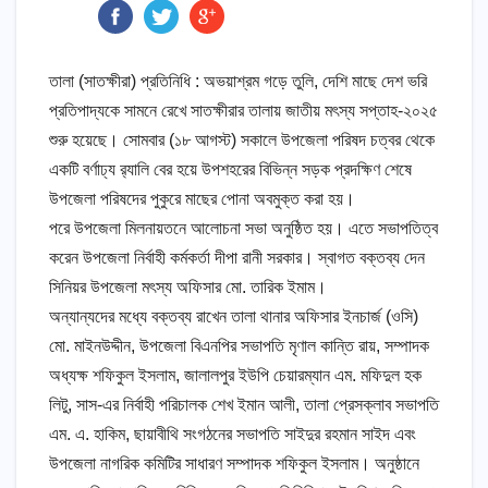
তালা (সাতক্ষীরা) প্রতিনিধি : অভয়াশ্রম গড়ে তুলি, দেশি মাছে দেশ ভরি
প্রতিপাদ্যকে সামনে রেখে সাতক্ষীরার তালায় জাতীয় মৎস্য সপ্তাহ-২০২৫
শুরু হয়েছে। সোমবার (১৮ আগস্ট) সকালে উপজেলা পরিষদ চত্বর থেকে
একটি বর্ণাঢ্য র‌্যালি বের হয়ে উপশহরের বিভিন্ন সড়ক প্রদক্ষিণ শেষে
উপজেলা পরিষদের পুকুরে মাছের পোনা অবমুক্ত করা হয়।
পরে উপজেলা মিলনায়তনে আলোচনা সভা অনুষ্ঠিত হয়। এতে সভাপতিত্ব
করেন উপজেলা নির্বাহী কর্মকর্তা দীপা রানী সরকার। স্বাগত বক্তব্য দেন
সিনিয়র উপজেলা মৎস্য অফিসার মো. তারিক ইমাম।
অন্যান্যদের মধ্যে বক্তব্য রাখেন তালা থানার অফিসার ইনচার্জ (ওসি)
মো. মাইনউদ্দীন, উপজেলা বিএনপির সভাপতি মৃণাল কান্তি রায়, সম্পাদক
অধ্যক্ষ শফিকুল ইসলাম, জালালপুর ইউপি চেয়ারম্যান এম. মফিদুল হক
লিটু, সাস-এর নির্বাহী পরিচালক শেখ ইমান আলী, তালা প্রেসক্লাব সভাপতি
এম. এ. হাকিম, ছায়াবীথি সংগঠনের সভাপতি সাইদুর রহমান সাইদ এবং
উপজেলা নাগরিক কমিটির সাধারণ সম্পাদক শফিকুল ইসলাম। অনুষ্ঠানে