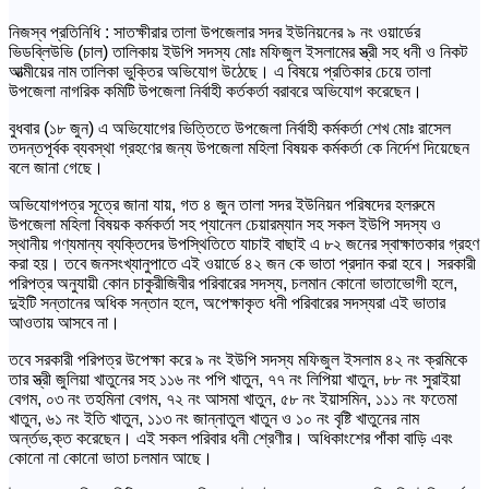
নিজস্ব প্রতিনিধি : সাতক্ষীরার তালা উপজেলার সদর ইউনিয়নের ৯ নং ওয়ার্ডের
ভিডব্লিউভি (চাল) তালিকায় ইউপি সদস্য মোঃ মফিজুল ইসলামের স্ত্রী সহ ধনী ও নিকট
আত্মীয়ের নাম তালিকা ভুক্তির অভিযোগ উঠেছে। এ বিষয়ে প্রতিকার চেয়ে তালা
উপজেলা নাগরিক কমিটি উপজেলা নির্বাহী কর্তকর্তা বরাবরে অভিযোগ করেছেন।
বুধবার (১৮ জুন) এ অভিযোগের ভিত্তিতে উপজেলা নির্বাহী কর্মকর্তা শেখ মোঃ রাসেল
তদন্তপূর্বক ব্যবস্থা গ্রহণের জন্য উপজেলা মহিলা বিষয়ক কর্মকর্তা কে নির্দেশ দিয়েছেন
বলে জানা গেছে।
অভিযোগপত্র সূত্রে জানা যায়, গত ৪ জুন তালা সদর ইউনিয়ন পরিষদের হলরুমে
উপজেলা মহিলা বিষয়ক কর্মকর্তা সহ প্যানেল চেয়ারম্যান সহ সকল ইউপি সদস্য ও
স্থানীয় গণ্যমান্য ব্যক্তিদের উপস্থিতিতে যাচাই বাছাই এ ৮২ জনের স্বাক্ষাতকার গ্রহণ
করা হয়। তবে জনসংখ্যানুপাতে এই ওয়ার্ডে ৪২ জন কে ভাতা প্রদান করা হবে। সরকারী
পরিপত্র অনুযায়ী কোন চাকুরীজিবীর পরিবারের সদস্য, চলমান কোনো ভাতাভোগী হলে,
দুইটি সন্তানের অধিক সন্তান হলে, অপেক্ষাকৃত ধনী পরিবারের সদস্যরা এই ভাতার
আওতায় আসবে না।
তবে সরকারী পরিপত্র উপেক্ষা করে ৯ নং ইউপি সদস্য মফিজুল ইসলাম ৪২ নং ক্রমিকে
তার স্ত্রী জুলিয়া খাতুনের সহ ১১৬ নং পপি খাতুন, ৭৭ নং লিপিয়া খাতুন, ৮৮ নং সুরাইয়া
বেগম, ০৩ নং তহমিনা বেগম, ৭২ নং আসমা খাতুন, ৫৮ নং ইয়াসমিন, ১১১ নং ফতেমা
খাতুন, ৬১ নং ইতি খাতুন, ১১৩ নং জান্নাতুল খাতুন ও ১০ নং বৃষ্টি খাতুনের নাম
অর্ন্তভ‚ক্ত করেছেন। এই সকল পরিবার ধনী শ্রেণীর। অধিকাংশের পাঁকা বাড়ি এবং
কোনো না কোনো ভাতা চলমান আছে।