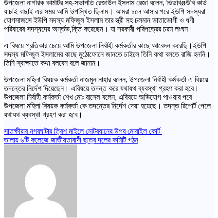
উপজেলা নাগরিক কমিটির সহ-সভাপতি রেজাউল ইসলাম রেজা বলেন, ভিডবিøউবি কার্ড
যাচাই বাছাই এর সময় আমি উপস্থিত ছিলাম। আমরা চলে আসার পরে ইউপি সদস্যরা
যোগসাজসে ইউপি সদস্য মফিজুল ইসলাম তার স্ত্রী সহ চলমান ভাতাভোগী ও ধণী
পরিবারের সদস্যদের অর্ন্তভ‚ক্তি করেছেন। যা সরকারী পরিপত্রের চরম লংঘন।
এ বিষয়ে প্রতিকার চেয়ে আমি উপজেলা নির্বাহী কর্মকর্তার কাছে আবেদন করেছি।ইউপি
সদস্য মফিজুল ইসলামের কাছে মুঠোফোনে জানতে চাইলে তিনি কথা বলতে রাজি হননি।
তিনি স্বাক্ষাতে কথা বলবেন বলে জানান।
উপজেলা মহিলা বিষয়ক কর্মকর্তা নাজমুন নাহার বলেন, উপজেলা নির্বাহী কর্মকর্তা এ বিয়য়ে
তদন্তের নির্দেশ দিয়েছেন। এবিষয়ে তদন্ত করে যথাযথ ব্যবস্থা গ্রহণ করা হবে।
উপজেলা নির্বাহী কর্মকর্তা শেখ মোঃ রাসেল বলেন, এবিষয়ে অভিযোগ পাওয়ার পরে
উপজেলা মহিলা বিষয়ক কর্মকর্তা কে তদন্তের নির্দেশ দেয়া হয়েছে। তদন্ত রিপোর্ট পেলে
যথাযথ ব্যবস্থা গ্রহণ করা হবে।
Post
সাতক্ষীরার নগরঘাটার ত্রিশ মাইলে মোটরযানের উপর মোবাইল কোর্ট
তালায় ৬টি কলেজে জাতীয়তাবাদী ছাত্র দলের কমিটি গঠন
navigation