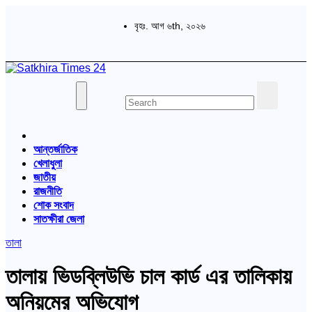
Skip
to
বৃহঃ. আগ ৬th, ২০২৬
content
বাংলা পত্রিকা
Satkhira Times 24
আন্তর্জাতিক
খেলাধুলা
জাতীয়
রাজনীতি
শোক সংবাদ
সাতক্ষীরা জেলা
তালা
তালায় ভিডব্লিউভি চাল কার্ড এর তালিকায়
অনিয়মের অভিযোগ