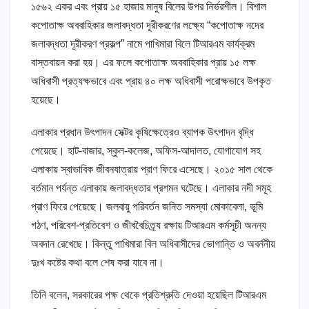
১৫৬২ একর এবং প্রায় ১৫ হাজার মানুষ বিলের উপর নির্ভরশীল। বিশাল
কপোতাক্ষ অববাহিকার জলাবদ্ধতা দূরীকরণের লক্ষ্যে “কপোতাক্ষ নদের
জলাবদ্ধতা দূরীকরণ প্রকল্প” নামে পাখিমারা বিলে টিআরএম কার্যক্রম
বাস্তবায়ন করা হয়। এর ফলে কপোতাক্ষ অববাহিকার প্রায় ১৫ লক্ষ
অধিবাসী প্রত্যক্ষভাবে এবং প্রায় ৪০ লক্ষ অধিবাসী পরোক্ষভাবে উপকৃত
হয়েছে।
এলাকার প্রধান উৎপাদন সেক্টর কৃষিক্ষেত্রেও ব্যাপক উৎপাদন বৃদ্ধি
পেয়েছে। হাট-বাজার, স্কুল-কলেজ, অফিস-আদালত, যোগাযোগ সহ
এলাকায় স্বাভাবিক জীবনযাত্রায় প্রাণ ফিরে এসেছে। ২০১৫ সাল থেকে
বর্তমান পর্যন্ত এলাকায় জলাবদ্ধতার প্রশমন ঘটেছে। এলাকার নদী সমূহ
প্রাণ ফিরে পেয়েছে। জলবায়ু পরিবর্তন জনিত সমস্যা মোকাবেলা, ভূমি
গঠণ, পরিবেশ-প্রতিবেশ ও জীববৈচিত্র্য রক্ষায় টিআরএম কর্মসূচী অনন্য
অবদান রেখেছে। কিন্তু পাখিমারা বিল অধিবাসীদের ভোগান্তি ও অবর্ননীয়
দুঃখ কষ্টের কথা বলে শেষ করা যাবে না।
তিনি বলেন, সরকারের পক্ষ থেকে প্রতিশ্রুতি দেওয়া হয়েছিল টিআরএম