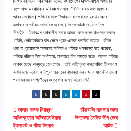
লিখিত বক্তব্যে তিনি আরও বলেন, বাংলাদেশের দক্ষিণ-পশ্চিম অঞ্চলের
কপোতাক্ষ অববাহিকার অধিকাংশ এলাকা দীর্ঘদিন যাবত জলাবদ্ধতায়
আক্রান্ত ছিল। পাখিমারা বিলে টিআরএম বাস্তবায়িত হওয়ায় এসব
এলাকার জনজীবন স্বাভাবিক হয়েছে। কিন্ত আমাদের ভোগান্তি
সীমাহীন। টিআরএম চলাকালীন সময়ে আমরা কোন ফসল উৎপাদন করতে
পারিনি, পেরিফেরিয়াল বাঁধ ভেঙ্গে গ্রাম এলাকা প্লাবিত হয়েছে। জীবন
ধারণের প্রয়োজনে আমাদের অধিকাংশ পরিবার ঋণগ্রস্ত হয়ে পড়েছে,
পরিবার পরিজন নিয়ে অর্ধাহারে, অনাহারে দিন কাটাতে হচ্ছে, অনেক পরিবার
এলাকা ছেড়ে অন্যত্র চলে গেছে। তাই অতিদ্রুত বাস্তবায়িত টিআরএম
কার্যক্রমের বকেয়া ক্ষতিপূরণ প্রদানের ব্যবস্থা করার জন্য সাতক্ষীরা জেলা
প্রশাসকসহ সংশ্লিষ্টদের হস্তক্ষেপ কামনা করেন তিনি।
Post
তালায় মাদক নিয়ন্ত্রণ
চাঁদাবাজি মামলায় তালা
অধিদপ্তরের অভিযানে ইয়াবা
উপজেলা সৈনিক লীগ নেতা
navigation
ট্যাবলেট ও গাঁজা উদ্ধার!
আটক