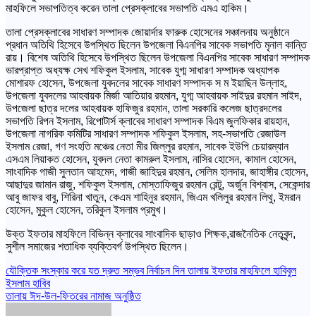
মাহফিলে সভাপতিত্ব করেন তালা প্রেসক্লাবের সভাপতি এমএ হাকিম।
তালা প্রেসক্লাবের সাধারণ সম্পাদক জোয়ার্দার ফারুক হোসেনের সঞ্চালনায় অনুষ্ঠানে
প্রধান অতিথি হিসেবে উপস্থিত ছিলেন উপজেলা বিএনপির সাবেক সভাপতি মৃনাল কান্তি
রায়। বিশেষ অতিথি হিসেবে উপস্থিত ছিলেন উপজেলা বিএনপির সাবেক সাধারণ সম্পাদক
ভারপ্রাপ্ত অধ্যক্ষ সেখ শফিকুল ইসলাম, সাবেক যুগ্ম সাধারণ সম্পাদক অধ্যাপক
মোশারফ হোসেন, উপজেলা যুবদলের সাবেক সাধারণ সম্পাদক স ম ইয়াছিন উল্লাহ,
উপজেলা যুবদলের আহবায়ক মির্জা আতিয়ার রহমান, যুগ্ম আহবায়ক সাইদুর রহমান সাইদ,
উপজেলা ছাত্র দলের আহবায়ক হাফিজুর রহমান, তালা সরকারি কলেজ ছাত্রদলের
সভাপতি রিপন ইসলাম, রিপোটার্স ক্লাবের সাধারণ সম্পাদক বিএম জুলফিকার রায়হান,
উপজেলা নাগরিক কমিটির সাধারণ সম্পাদক শফিকুল ইসলাম, সহ-সভাপতি রেজাউল
ইসলাম রেজা, গণ সংহতি মঞ্চের নেতা মীর জিল্লুর রহমান, সাবেক ইউপি চেয়ারম্যান
এসএম লিয়াকত হোসেন, যুবদল নেতা কামরুল ইসলাম, নাসির হোসেন, কামাল হোসেন,
সাংবাদিক গাজী সুলতান আহমেদ, গাজী জাহিদুর রহমান, সেলিম হালদার, জাহাঙ্গীর হোসেন,
আছাদুর জামান রাজু, শফিকুল ইসলাম, মোস্তাফিজুর রহমান রেন্টু, অর্জুন বিশ্বাস, সেকেন্দার
আবু জাফর বাবু, শিরিনা খাতুন, কেএম শাহিনুর রহমান, জিএম খলিলুর রহমান লিথু, ইমরান
হোসেন, মুকুল হোসেন, তরিকুল ইসলাম প্রমুখ।
উক্ত ইফতার মাহফিলে বিভিন্ন ক্লাবের সাংবাদিক ছাড়াও শিক্ষক,রাজনৈতিক নেতৃবৃন্দ,
সুশীল সমাজের শতাধিক ব্যক্তিবর্গ উপস্থিত ছিলেন।
Post
যৌক্তিক সংস্কার করে যত দ্রুত সম্ভব নির্বাচন দিন তালায় ইফতার মাহফিলে হাবিবুল
ইসলাম হাবিব
navigation
তালায় ঈদ-উল-ফিতরের নামাজ অনুষ্ঠিত