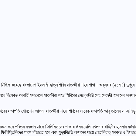
্ষোভ মিছিল করেছে বাংলাদেশ ইসলামী ছাত্রশিবির সাতক্ষীরা শহর শাখা। শুক্রবার (২১মার্চ) দ
়। পরে বিক্ষোভ পরবর্তি সমাবেশে সাতক্ষীরা শহর শিবিরের সেক্রেটারি মোঃ মেহেদী হাসানের সঞ্
শিবিরের সভাপতি খোরশেদ আলম, সাতক্ষীরা শহর শিবিরের সাবেক সভাপতি আবু তালেব ও আনিছুর 
লঙ্ঘন করে পবিত্র রমজান মাসে ফিলিস্তিনের গাজায় ইসরায়েলি দখলদার বাহিনীর হামলার ঘটনা
লিস্তিনিদের পাশে দাঁড়াতে হবে এবং যুদ্ধবিরতি লঙ্ঘনের দায়ে নেতানিয়াহু সরকার ও ইসরা