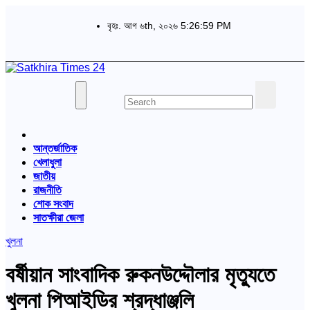
Skip
to
বৃহঃ. আগ ৬th, ২০২৬
5:26:59 PM
content
বাংলা পত্রিকা
Satkhira Times 24
আন্তর্জাতিক
খেলাধুলা
জাতীয়
রাজনীতি
শোক সংবাদ
সাতক্ষীরা জেলা
খুলনা
বর্ষীয়ান সাংবাদিক রুকনউদ্দৌলার মৃত্যুতে
খুলনা পিআইডির শ্রদ্ধাঞ্জলি