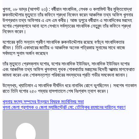
খুলনা, ০৮ ভাদ্র (আগস্ট ২৩) : বর্ষীয়ান সাংবাদিক, লেখক ও কলামিস্ট বীর মুক্তিযোদ্ধা
রুকনউদ্দৌলার মৃত্যুতে তাঁর কফিনে শ্রদ্ধা নিবেদন করেন আঞ্চলিক তথ্য অফিস খুলনার
উপপ্রধান তথ্য অফিসার এ এস এম কবীর। আজ দুপুরে বর্ষীয়ান এ সাংবাদিকের মরদেহ
যশোর প্রেসক্লাবে আনা হলে সেখানে সর্বস্তরের সাংবাদিক নেতৃবৃন্দ তাঁর কফিনে শ্রদ্ধা
নিবেদন করেন।
যশোরের কৃতি সন্তান প্রবীণ সাংবাদিক রুকনউদ্দৌলার রয়েছে বর্ণাঢ্য সাংবাদিকতার
জীবন। তিনি একাধারের জাতীয় ও আঞ্চলিক অনেক পত্রিকায় সুনামের সাথে কাজে
সর্বমহলে সুনাম অর্জন করেছেন
তাঁর মৃত্যুতে প্রেসক্লাব যশোর, যশোর সাংবাদিক ইউনিয়ন, সাংবাদিক ইউনিয়ন যশোর
এবং আঞ্চলিক তথ্য অফিস খুলনাসহ পৃথক শোকবার্তায় মরহুমের বিদেহী আত্মার মাগফেরাত
কামনা করেন এবং শোকসন্তপ্ত পরিবারের সদস্যদের প্রতি গভীর সমবেদনা জানান।
উল্লেখ্য, খ্যাতিমান এ সাংবাদিক দীর্ঘদিন ধরে নানাবিধ রোগে ভুগছিলেন। সবশেষ গতকাল
রাতে তিনি যশোর ২৫০ শয্যার হাসপাতালে শেষ নিঃশ্বাস ত্যাগ করেন।
Post
খুলনায় মৎস্য সম্পদের উন্নয়ন বিষয়ক মতবিনিময় সভা
খুলনা জেলা প্রশাসক ও জেলা ম্যাজিস্ট্রেট মো: তৌফিকুর রহমানের দায়িত্ব গ্রহণ
navigation