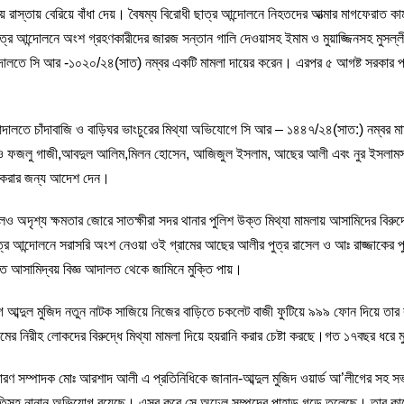
 রাস্তায় বেরিয়ে বাঁধা দেয়। বৈষম্য বিরোধী ছাত্র আন্দোলনে নিহতদের আত্মার মাগফেরাত ক
ত্র আন্দোলনে অংশ গ্রহণকারীদের জারজ সন্তান গালি দেওয়াসহ ইমাম ও মুয়াজ্জিনসহ মুসল
ং আদালতে সি আর -১০২০/২৪(সাত) নম্বর একটি মামলা দায়ের করেন। এরপর ৫ আগষ্ট সরকার পতন
ে আদালতে চাঁদাবাজি ও বাড়িঘর ভাংচুরের মিথ্যা অভিযোগে সি আর – ১৪৪৭/২৪(সাত:) নম্বর মা
২), ও ফজলু গাজী,আবদুল আলিম,মিলন হোসেন, আজিজুল ইসলাম, আছের আলী এবং নুর ইসল
খিল করার জন্য আদেশ দেন।
ও অদৃশ্য ক্ষমতার জোরে সাতক্ষীরা সদর থানার পুলিশ উক্ত মিথ্যা মামলায় আসামিদের বিরু
্র আন্দোলনে সরাসরি অংশ নেওয়া ওই গ্রামের আছের আলীর পুত্র রাসেল ও আঃ রাজ্জাকের পুত
 আসামিদ্বয় বিজ্ঞ আদালত থেকে জামিনে মুক্তি পায়।
ে আব্দুল মুজিদ নতুন নাটক সাজিয়ে নিজের বাড়িতে চকলেট বাজী ফুটিয়ে ৯৯৯ ফোন দিয়ে তা
র নিরীহ লোকদের বিরুদ্ধে মিথ্যা মামলা দিয়ে হয়রানি করার চেষ্টা করছে।গত ১৭বছর ধরে মু
ারণ সম্পাদক মোঃ আরশাদ আলী এ প্রতিনিধিকে জানান-আব্দুল মুজিদ ওয়ার্ড আ’লীগের সহ স
, ডাকাতিসহ নানান অভিযোগ রয়েছে। এসব করে সে অঢেল সম্পদের পাহাড় গড়ে তুলেছে। তার 