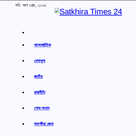
Skip
শনি. আগ ৮th, ২০২৬
to
content
বাংলা পত্রিকা
Satkhira Times 24
আন্তর্জাতিক
খেলাধুলা
জাতীয়
রাজনীতি
শোক সংবাদ
সাতক্ষীরা জেলা