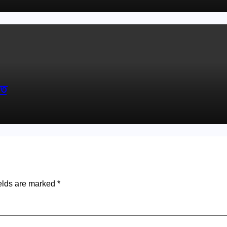
িত
elds are marked
*