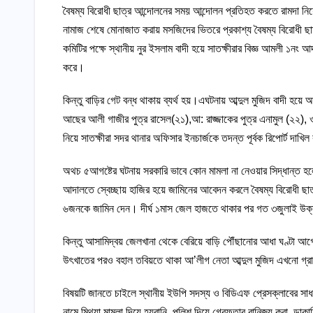
বৈষম্য বিরোধী ছাত্র আন্দোলনের সময় আন্দোলন প্রতিহত করতে রামদা নিয়ে
নামাজ শেষে মোনাজাত করায় মসজিদের ভিতরে প্রকাশ্য বৈষম্য বিরোধী ছা
কমিটির পক্ষে স্থানীয় নুর ইসলাম বাদী হয়ে সাতক্ষীরার বিজ্ঞ আমলী ১ন
করে।
কিন্তু বাড়ির গেট বন্ধ থাকায় ব্যর্থ হয়।এঘটনায় আব্দুল মুজিদ বাদী হয়
আছের আলী গাজীর পুত্র রাসেল(২১),আ: রাজ্জাকের পুত্র এনামুল (২
নিয়ে সাতক্ষীরা সদর থানার অফিসার ইনচার্জকে তদন্ত পূর্বক রিপোর্ট দা
অথচ ৫আগষ্টের ঘটনায় সরকারি ভাবে কোন মামলা না নেওয়ার সিদ্ধান্ত হলে
আদালতে স্বেচ্ছায় হাজির হয়ে জামিনের আবেদন করলে বৈষম্য বিরোধী ছাত
৬জনকে জামিন দেন। দীর্ঘ ১মাস জেল হাজতে থাকার পর গত ৩জুলাই উক্ত
কিন্তু আসামিদ্বয় জেলখানা থেকে বেরিয়ে বাড়ি পৌঁছানোর আধা ঘণ্টা আগ
উৎখাতের পরও বহাল তবিয়তে থাকা আ’লীগ নেতা আব্দুল মুজিদ এখনো গ্রামে
বিষয়টি জানতে চাইলে স্থানীয় ইউপি সদস্য ও বিডিএফ প্রেসক্লাবের সাধ
নামে মিথ্যা মামলা দিয়ে হয়রানি, পুলিশ দিয়ে গ্রেফতার বানিজ্য করা