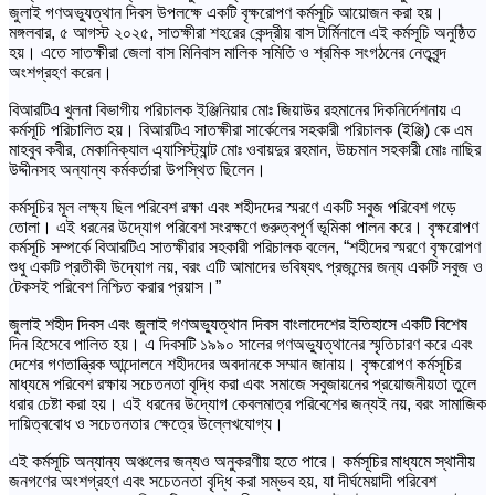
জুলাই গণঅভ্যুত্থান দিবস উপলক্ষে একটি বৃক্ষরোপণ কর্মসূচি আয়োজন করা হয়।
মঙ্গলবার, ৫ আগস্ট ২০২৫, সাতক্ষীরা শহরের কেন্দ্রীয় বাস টার্মিনালে এই কর্মসূচি অনুষ্ঠিত
হয়। এতে সাতক্ষীরা জেলা বাস মিনিবাস মালিক সমিতি ও শ্রমিক সংগঠনের নেতৃবৃন্দ
অংশগ্রহণ করেন।
বিআরটিএ খুলনা বিভাগীয় পরিচালক ইঞ্জিনিয়ার মোঃ জিয়াউর রহমানের দিকনির্দেশনায় এ
কর্মসূচি পরিচালিত হয়। বিআরটিএ সাতক্ষীরা সার্কেলের সহকারী পরিচালক (ইঞ্জি) কে এম
মাহবুব কবীর, মেকানিক্যাল এ্যাসিস্ট্যান্ট মোঃ ওবায়দুর রহমান, উচ্চমান সহকারী মোঃ নাছির
উদ্দীনসহ অন্যান্য কর্মকর্তারা উপস্থিত ছিলেন।
কর্মসূচির মূল লক্ষ্য ছিল পরিবেশ রক্ষা এবং শহীদদের স্মরণে একটি সবুজ পরিবেশ গড়ে
তোলা। এই ধরনের উদ্যোগ পরিবেশ সংরক্ষণে গুরুত্বপূর্ণ ভূমিকা পালন করে। বৃক্ষরোপণ
কর্মসূচি সম্পর্কে বিআরটিএ সাতক্ষীরার সহকারী পরিচালক বলেন, “শহীদের স্মরণে বৃক্ষরোপণ
শুধু একটি প্রতীকী উদ্যোগ নয়, বরং এটি আমাদের ভবিষ্যৎ প্রজন্মের জন্য একটি সবুজ ও
টেকসই পরিবেশ নিশ্চিত করার প্রয়াস।”
জুলাই শহীদ দিবস এবং জুলাই গণঅভ্যুত্থান দিবস বাংলাদেশের ইতিহাসে একটি বিশেষ
দিন হিসেবে পালিত হয়। এ দিবসটি ১৯৯০ সালের গণঅভ্যুত্থানের স্মৃতিচারণ করে এবং
দেশের গণতান্ত্রিক আন্দোলনে শহীদদের অবদানকে সম্মান জানায়। বৃক্ষরোপণ কর্মসূচির
মাধ্যমে পরিবেশ রক্ষায় সচেতনতা বৃদ্ধি করা এবং সমাজে সবুজায়নের প্রয়োজনীয়তা তুলে
ধরার চেষ্টা করা হয়। এই ধরনের উদ্যোগ কেবলমাত্র পরিবেশের জন্যই নয়, বরং সামাজিক
দায়িত্ববোধ ও সচেতনতার ক্ষেত্রে উল্লেখযোগ্য।
এই কর্মসূচি অন্যান্য অঞ্চলের জন্যও অনুকরণীয় হতে পারে। কর্মসূচির মাধ্যমে স্থানীয়
জনগণের অংশগ্রহণ এবং সচেতনতা বৃদ্ধি করা সম্ভব হয়, যা দীর্ঘমেয়াদী পরিবেশ