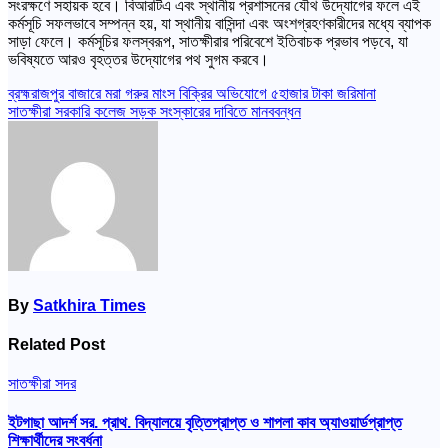
সংরক্ষণে সহায়ক হবে। বিআরটিএ এবং স্থানীয় প্রশাসনের যৌথ উদ্যোগের ফলে এই
কর্মসূচি সফলভাবে সম্পন্ন হয়, যা স্থানীয় বাসিন্দা এবং অংশগ্রহণকারীদের মধ্যে ব্যাপক
সাড়া ফেলে। কর্মসূচির ফলস্বরূপ, সাতক্ষীরার পরিবেশে ইতিবাচক প্রভাব পড়বে, যা
ভবিষ্যতে আরও বৃহত্তর উদ্যোগের পথ সুগম করবে।
Post
ব্রহ্মরাজপুর বাজারে মরা গরুর মাংস বিক্রির অভিযোগে ৫হাজার টাকা জরিমানা
সাতক্ষীরা সরকারি কলেজ সড়ক সংস্কারের দাবিতে মানববন্ধন
navigation
By
Satkhira Times
Related Post
সাতক্ষীরা সদর
ইটগাছা আদর্শ সর. প্রাথ. বিদ্যালয়ে বৃত্তিপ্রাপ্ত ও শাপলা কাব অ্যাওয়ার্ডপ্রাপ্ত
শিক্ষার্থীদের সংবর্ধনা