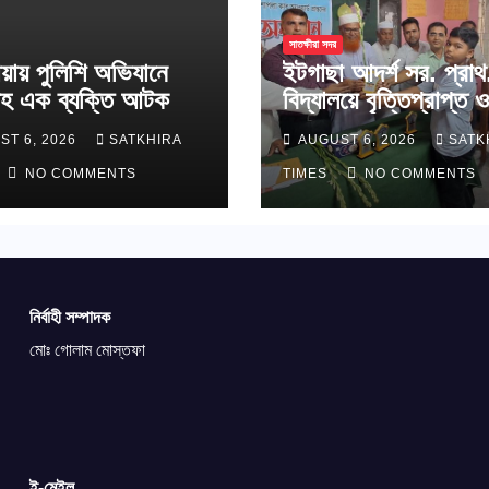
সাতক্ষীরা সদর
য়ায় পুলিশি অভিযানে
ইটগাছা আদর্শ সর. প্রাথ
হ এক ব্যক্তি আটক
বিদ্যালয়ে বৃত্তিপ্রাপ্ত ও
শাপলা কাব অ্যাওয়ার্ডপ্র
ST 6, 2026
SATKHIRA
AUGUST 6, 2026
SATK
শিক্ষার্থীদের সংবর্ধনা
NO COMMENTS
TIMES
NO COMMENTS
নির্বাহী সম্পাদক
মোঃ গোলাম মোস্তফা
ই-মেইল