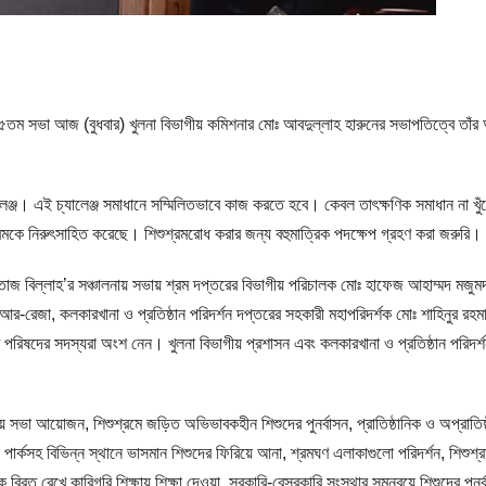
ের ১৫তম সভা আজ (বুধবার) খুলনা বিভাগীয় কমিশনার মোঃ আবদুল্লাহ হারুনের সভাপতিত্বে তাঁ
লেঞ্জ। এই চ্যালেঞ্জ সমাধানে সম্মিলিতভাবে কাজ করতে হবে। কেবল তাৎক্ষণিক সমাধান না খুঁ
রমকে নিরুৎসাহিত করেছে। শিশুশ্রমরোধ করার জন্য বহুমাত্রিক পদক্ষেপ গ্রহণ করা জরুরি।
নতাজ বিল্লাহ’র সঞ্চালনায় সভায় শ্রম দপ্তরের বিভাগীয় পরিচালক মোঃ হাফেজ আহাম্মদ মজুমদ
র-রেজা, কলকারখানা ও প্রতিষ্ঠান পরিদর্শন দপ্তরের সহকারী মহাপরিদর্শক মোঃ শাহিনুর রহম
াণ পরিষদের সদস্যরা অংশ নেন। খুলনা বিভাগীয় প্রশাসন এবং কলকারখানা ও প্রতিষ্ঠান পরিদর্
য় সভা আয়োজন, শিশুশ্রমে জড়িত অভিভাবকহীন শিশুদের পুনর্বাসন, প্রাতিষ্ঠানিক ও অপ্রাতিষ্
ার্কসহ বিভিন্ন স্থানে ভাসমান শিশুদের ফিরিয়ে আনা, শ্রমঘণ এলাকাগুলো পরিদর্শন, শিশুশ্
 বিরত রেখে কারিগরি শিক্ষায় শিক্ষা দেওয়া, সরকারি-বেসরকারি সংস্থার সমন্বয়ে শিশুদের পুনর্