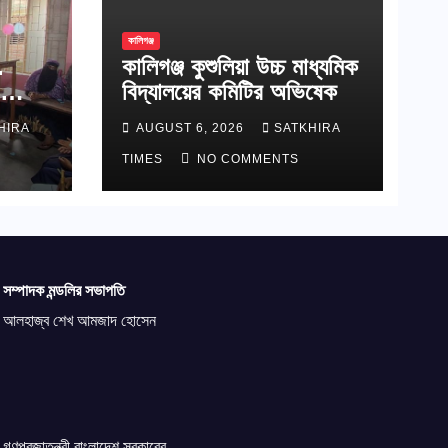
কালিগঞ্জ
.
কালিগঞ্জ কুশুলিয়া উচ্চ মাধ্যমিক
বিদ্যালয়ের কমিটির অভিষেক
াপ্ত
HIRA
AUGUST 6, 2026
SATKHIRA
TIMES
NO COMMENTS
সম্পাদক মন্ডলির সভাপতি
আলহাজ্ব শেখ আমজাদ হোসেন
গণপ্রজাতন্ত্রী বাংলাদেশ সরকারের