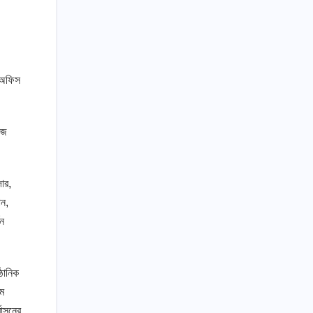
র অফিস
জে
ার,
ান,
শন
ঠানিক
রম
বাসনের