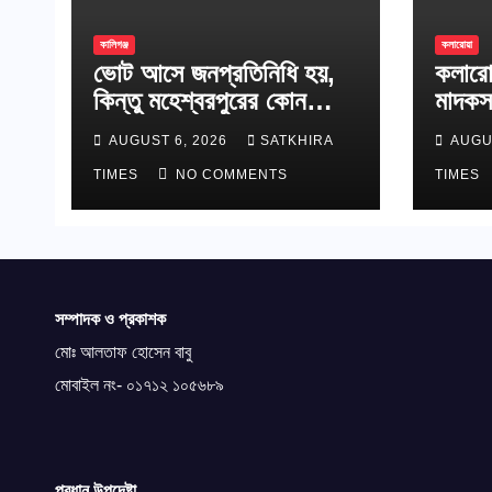
কালিগঞ্জ
কলারোয়া
ভোট আসে জনপ্রতিনিধি হয়,
কলারো
কিন্তু মহেশ্বরপুরের কোন
মাদকস
উন্নয়ন হয়না
AUGUST 6, 2026
SATKHIRA
AUGU
TIMES
NO COMMENTS
TIMES
সম্পাদক ও প্রকাশক
মোঃ আলতাফ হোসেন বাবু
মোবাইল নং- ০১৭১২ ১০৫৬৮৯
প্রধান উপদেষ্টা