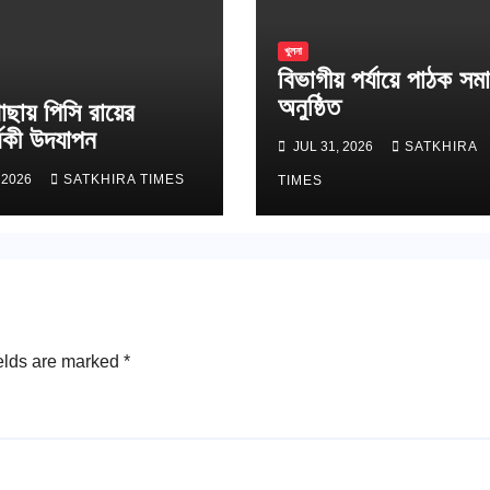
খুলনা
বিভাগীয় পর্যায়ে পাঠক সম
অনুষ্ঠিত
ছায় পিসি রায়ের
্ষিকী উদযাপন
JUL 31, 2026
SATKHIRA
 2026
SATKHIRA TIMES
TIMES
elds are marked
*