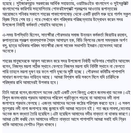
হয়েছে। সুইজারল্যান্ড সরকারের আর্থিক সহায়তায়, ওয়াটারএইড বাংলাদেশ ও সুইসকন্টাক্ট
বাংলাদেশের কারিগরি সহযোগিতায় গোফরইমপ্যাক্ট প্রকল্পের আওতায় রূপান্তরের
আয়োজনে শনিবার সকালে শহরের পাকাপোলমোড় থেকে একটি র‍্যালি শুরু হয়ে গার্লস স্কুল
ব্রিজ গিয়ে শেষ হয়। পরে সেখানে খাল পরিষ্কার পরিচ্ছন্নতার উদ্বোধন করেন সদর
উপজেলা নির্বাহী কর্মকর্তা শোয়াইব আহমেদ।
এ-সময় উপস্থিতি ছিলেন, সাতক্ষীরা পৌরসভার সমাজ উন্নয়ন কর্মকর্তা জিয়াউর রহমান,
রুপান্তরের প্রকল্প ব্যবস্থাপক সৈয়দ আসাদুল হক, বিডি ক্লিনের জেলা সমন্বয়ক অর্পণ
বসু, ছাত্র অধিকার পরিষদ সাতক্ষীরা জেলা সাবেক সভাপতি ইমরান হোসেনসহ আরো
অনেকে।
শহরের মানুষদেরকে আকুল আবেদন করে সদর উপজেলা নির্বাহী অফিসার শোয়াইব আহমেদ
বলেন, নিজস্ব ময়লা সঠিক স্থানে ফেলতে নিজস্ব ময়লা যদি নির্দিষ্ট স্থানে না ফেলতে
পারি তাহলে ময়লা দূষণ হয় ফলে পানি দূষণের সৃষ্টি হচ্ছে। পৌরসভা কমিটির পাশাপাশি
সাধারণ জনগণেরও দায়িত্ব আছে। আমরা বিশ্বাস করি সকলে মিলে যদি চারিদিকে
পরিষ্কার রাখি আমাদেরই উপকার হবে।
তিনি আরো বলেন,বাংলাদেশ অনেক ছোট একটি দেশ কিন্তু এখানে জনসংখ্যা অনেক।এই
বিপুল জনসংখ্যার প্রভাব আমাদের পরিবেশ প্রতিকূলে পড়ছে যা আমাদের নদী নালা
জলাশয়ে প্রভাব ফেলছে। এজন্য আমাদের অনেক কঠোর পরিশ্রম করতে হবে। এ সকল
মৃতপ্রায় নদী নালা জলাশয়ে মাছ জন্মাবে যদি আমরা সচেতন হই। গত বছর লাবসা,বেতনায়
অনেক জল বদ্ধতা তৈরি হয়েছিল।এটা হয়েছিল আমাদের নদীর নাব্যতা না থাকার কারণে।
আমরা চেষ্টা করছি যেন আমাদের নদীতে নাব্যতা আসে পাশাপাশি আমরা সবাই যদি গ্রিন
থাকি আমাদের দেশটাও গ্রিন থাকবে।