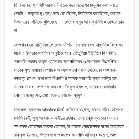
তিনি বলেন, ফ্যাসিষ্ট সরকার দীর্ঘ ১৬ বছর এদেশের মানুষের কথা বলতে
দেয়নি। মানুষের মুখ বন্ধ করে রেখেছিলো, নির্যাতোন করেছিলো, আলেম
উলামাদের ফাঁসিতে ঝুলিয়েছে। এদেশের মানুষ আর ফ্যসিষ্টকে দেখতে চায়
না।
মঙ্গলবার (২৫ মার্চ) বিকালে দেওয়ানীপাড়া সোনার বাংলা মাধ্যমিক বিদ্যালয়
মাঠে এ ইফতার মাহফিল অনুষ্ঠিত হয়। তেঁতুলিয়া ইউনিয়ন বিএনপি’র
সভাপতি সরদার আবুল হোসেনের সভাপতিত্বে ও উপজেলা বিএনপি’র
সাবেক যুগ্ম সাধারণ সম্পাদক অধ্যাপক মোশারাফ হোসেনের সঞ্চালনায়
বক্তব্য রাখেন, উপজেলা বিএনপি’র সাবেক সভাপতি মৃণাল কান্তি রায়,
সাবেক সাধারণ সম্পাদক অধ্যক্ষ শফিকুল ইসলাম, সাবেক চেয়ারম্যান
গোলাম মস্তোফা, মোঃ মহব্বত হোসেন প্রমুখ।
উপজেলা যুবদলের আহবায়ক মির্জা আতিয়ার রহমান, সদস্য সচিব মোস্তফা
মহাসিন মন্টু, যুগ্ম আহবায়ক সাইদুর রহমান, তালা প্রেসক্লাবের সাধারণ
সম্পাদক জোয়াদ্দার ফারুক হোসেন, উপজেলা সেচ্ছাসেবক দলের আহবায়ক
রফিকুল ইসলাম, উপজেলা ছাত্রদলের সভাপতি হাফিজুর রহমান, তালা