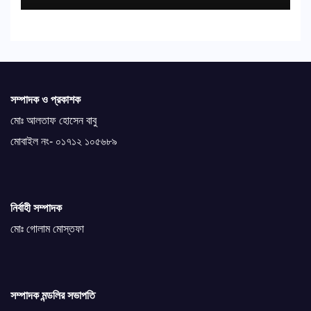
সম্পাদক ও প্রকাশক
মোঃ আলতাফ হোসেন বাবু
মোবাইল নং- ০১৭১২ ১০৫৬৮৯
নির্বাহী সম্পাদক
মোঃ গোলাম মোস্তফা
সম্পাদক মন্ডলির সভাপতি