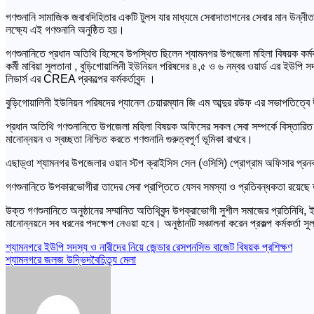
গণশুনানি সামাজিক জবাবদিহিতার একটি টুলস যার মাধ্যমে সেবাদাতাগনের সেবার মান উন্নী
লক্ষ্যে এই গণশুনানি অনুষ্ঠিত হয়।
গণশুনানিতে প্রধান অতিথি হিসেবে উপস্থিত ছিলেন শ্যামনগর উপজেলা মহিলা বিষয়ক কর্ম
কর্মী মাবিয়া সুলতানা , বুড়িগোয়ালিনী ইউনিয়ন পরিষদের ৪,৫ ও ৬ নম্বর ওয়ার্ড এর ইউপি স
লিডার্স এর CREA প্রকল্পের কর্মকর্তাবৃন্দ ।
বুড়িগোয়ালিনী ইউনিয়ন পরিষদের প্যানেল চেয়ারম্যান জি এম আব্দুর রউফ এর সভাপতিত্বে উক্
প্রধান অতিথি গণশুনানিতে উপজেলা মহিলা বিষয়ক অফিসের সকল সেবা সম্পর্কে বিস্তারিত 
মানোন্নয়ন ও স্বচ্ছতা নিশ্চিত করতে গণশুনানি গুরুত্বপূর্ণ ভূমিকা রাখবে।
এছাড়্ওা শ্যামনগর উপজেলার ওয়ান স্টপ ক্রাইসিস সেল (ওসিসি) প্রোগ্রাম অফিসার প্রন
গণশুনানিতে উপকারভোগীরা তাদের সেবা প্রাপ্তিতে যেসব সমস্যা ও প্রতিবন্ধকতা রয়েছে 
উক্ত গণশুনানিতে অনুষ্ঠানের সম্মানিত অতিথিবৃন্দ উপক্রাভোগী সুশীল সমাজের প্রতিনিধি,
মানোন্নয়নে সব ধরনের পদক্ষেপ নেওয়া হবে। অনুষ্ঠানটি সঞ্চালনা করেন প্রকল্প কর্মকর্তা সুল
Post
শ্যামনগরে ইউপি সদস্য ও নারীদের নিয়ে জেন্ডার রেসপনসিভ বাজেট বিষয়ক প্রশিক্ষণ
শ্যামনগরে জলজ উদ্ভিদবৈচিত্র্য মেলা
navigation