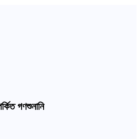
্কিত গণশুনানি