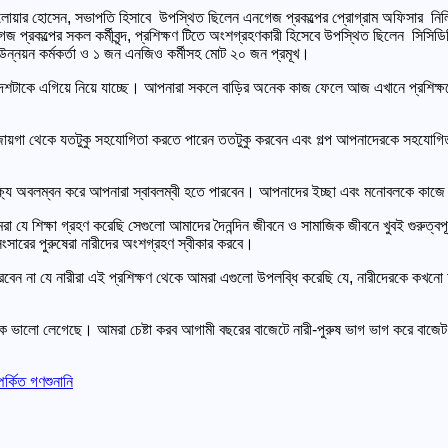
লোয়ার হোসেন, সভাপতি হিসাবে উপস্থিত ছিলেন এনগেজ প্রকল্পের প্রোগ্রাম অফিসার নিলিমা 
কল্পের সকল কর্মীবৃন্দ, প্রশিক্ষণ টিতে অংশগ্রহণকারী হিসেবে উপস্থিত ছিলেন সিসিডিবি
উন্নয়ন কর্মকর্তা ও ১ জন এনজিও কর্মীসহ মোট ২০ জন প্রমূখ।
টাকে এগিয়ে নিয়ে যাচ্ছে। আপনারা সকলে বাড়ির অনেক কাজ ফেলে আজ এখানে প্রশিক্ষণে এ
পনার জায়গা থেকে যতটুকু সহযোগিতা করতে পারেন ততটুকু করবেন এবং গল্প আপনাদেরকে সহয
লক্ষ্য অবলম্বন করে আপনারা স্বাবলম্বী হতে পারবেন। আপনাদের ইচ্ছা এবং মনোবলকে কাজে
মরা যে শিক্ষা গ্রহণ করেছি সেগুলো আমাদের দৈনন্দিন জীবনে ও সামাজিক জীবনে খুবই গুরুত্
ংসারের পুরুষেরা নারীদের অংশগ্রহণ স্বীকার করবে।
েন না যে নারীরা এই প্রশিক্ষণ থেকে আমরা এগুলো উপলব্ধি করেছি যে, নারীদেরকে কখনো আমর
ক ভালো লেগেছে। আমরা চেষ্টা করব আগামী বছরের বাজেটে নারী-পুরুষ ভাগ ভাগ করে বাজে
্কিত গণশুনানি