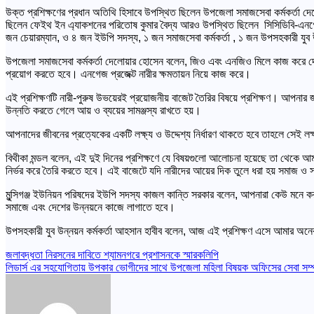
উক্ত প্রশিক্ষণের প্রধান অতিথি হিসাবে উপস্থিত ছিলেন উপজেলা সমাজসেবা কর্মকর্তা দে
ছিলেন ফেইথ ইন এ্যাকশনের পরিতোষ কুমার বৈদ্য আরও উপস্থিত ছিলেন সিসিডিবি-এনগেজ প্র
জন চেয়ারম্যান, ও ৪ জন ইউপি সদস্য, ১ জন সমাজসেবা কর্মকর্তা , ১ জন উপসহকারী যুব 
উপজেলা সমাজসেবা কর্মকর্তা দেলোয়ার হোসেন বলেন, জিও এবং এনজিও মিলে কাজ করে দেশ
প্রয়োগ করতে হবে। এনগেজ প্রজেক্ট নারীর ক্ষমতায়ন নিয়ে কাজ করে।
এই প্রশিক্ষণটি নারী-পুরুষ উভয়েরই প্রয়োজনীয় বাজেট তৈরির বিষয়ে প্রশিক্ষণ। আ
উন্নতি করতে গেলে আয় ও ব্যয়ের সামঞ্জস্য রাখতে হয়।
আপনাদের জীবনের প্রত্যেকের একটি লক্ষ্য ও উদ্দেশ্য নির্ধারণ থাকতে হবে তাহলে সেই 
বিথীকা মন্ডল বলেন, এই দুই দিনের প্রশিক্ষণে যে বিষয়গুলো আলোচনা হয়েছে তা থেকে আ
নির্ভর করে তৈরি করতে হবে। এই বাজেটে যদি নারীদের আয়ের দিক তুলে ধরা হয় সমাজ ও স
মুন্সিগঞ্জ ইউনিয়ন পরিষদের ইউপি সদস্য কাজল কান্তি সরকার বলেন, আপনারা কেউ মনে করব
সমাজে এবং দেশের উন্নয়নে কাজে লাগাতে হবে।
উপসহকারী যুব উন্নয়ন কর্মকর্তা আহসান হাবীব বলেন, আজ এই প্রশিক্ষণ এসে আমার অনে
Post
জলাবদ্ধতা নিরসনের দাবিতে শ্যামনগরে প্রশাসনকে স্মারকলিপি
লিডার্স এর সহযোগিতায় উপকার ভোগীদের সাথে উপজেলা মহিলা বিষয়ক অফিসের সেবা সম্পর
navigation