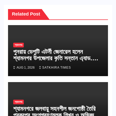
Related Post
শ্যামনগর
পুনরায় ডেপুটি এটর্নী জেনারেল হলেন
শ্যামনগর উপজেলার কৃতি সন্তান এ্যাড.
মাসুদুল আলম দোহা
AUG 1, 2026
SATKHIRA TIMES
শ্যামনগর
শ্যামনগরে জলবায়ু সহনশীল জনগোষ্ঠী তৈরি
প্রকল্পের অংশগ্রহণমূলক শিখন ও অভিজ্ঞতা