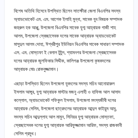
বিশেষ অতিথি হিসেবে উপস্থিত ছিলেন সাতক্ষীরা জেলা বিএনপির সদস্য
অ্যাডভোকেট এম. এম. আশেক ইলাহি মুন্না, সাবেক যুব বিষয়ক সম্পাদক
জহুরুল হক আপ্পু, উপজেলা বিএনপির সাবেক যুগ্ম আহ্বায়ক গাজী শাহ
আলম, উপজেলা স্বেচ্ছাসেবক দলের সাবেক আহ্বায়ক অ্যাডভোকেট
মাসুদুল আলম দোহা, ঈশ্বরীপুর ইউনিয়ন বিএনপির সাবেক সাধারণ সম্পাদক
এস. এম. মোস্তফা ই বেলাল টুটুল, শ্যামনগর উপজেলা স্বেচ্ছাসেবক
দলের আহ্বায়ক জুলফিকার সিদ্দীক, কালিগঞ্জ উপজেলা কৃষকদলের
আহ্বায়ক মোঃ রোকনুজ্জামান।
এছাড়া উপস্থিত ছিলেন উপজেলা যুবদলের সদস্য সচিব আনোয়ারুল
ইসলাম আঙ্গুর, যুগ্ম আহ্বায়ক মাস্টার মজনু এলাহী ও হাফিজ আল আসাদ
কল্লোল, অ্যাডভোকেট শফিকুল ইসলাম, উপজেলা মৎস্যজীবী দলের
আহ্বায়ক সেলিম, উপজেলা ছাত্রদলের আহ্বায়ক আব্দুল কাইয়ুম আবু,
সদস্য সচিব আব্দুল্লাহ আল মামুন, সিনিয়র যুগ্ম আহ্বায়ক মোস্তফা,
স্বেচ্ছাসেবক দলের যুগ্ম আহ্বায়ক আরিফুজ্জামান আরিফ, সদস্য রাজকানী
সেলিম প্রমুখ।