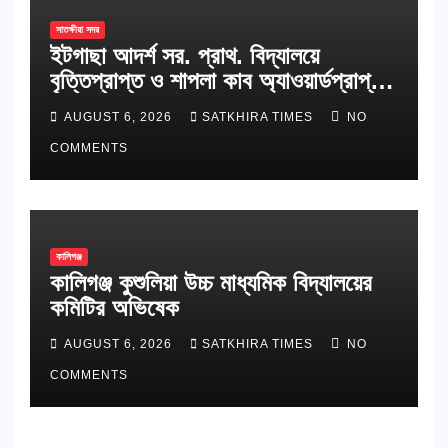
সাতক্ষীরা সদর
ইটগাছা আদর্শ সর. প্রাথ. বিদ্যালয়ে
বৃত্তিপ্রাপ্ত ও শাপলা কাব অ্যাওয়ার্ডপ্রাপ্ত
শিক্ষার্থীদের সংবর্ধনা
AUGUST 6, 2026
SATKHIRA TIMES
NO
COMMENTS
কালিগঞ্জ
কালিগঞ্জ কুশুলিয়া উচ্চ মাধ্যমিক বিদ্যালয়ের
কমিটির অভিষেক
AUGUST 6, 2026
SATKHIRA TIMES
NO
COMMENTS