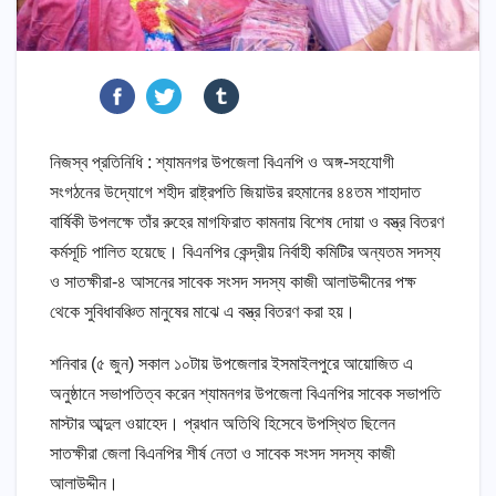
নিজস্ব প্রতিনিধি : শ্যামনগর উপজেলা বিএনপি ও অঙ্গ-সহযোগী
সংগঠনের উদ্যোগে শহীদ রাষ্ট্রপতি জিয়াউর রহমানের ৪৪তম শাহাদাত
বার্ষিকী উপলক্ষে তাঁর রুহের মাগফিরাত কামনায় বিশেষ দোয়া ও বস্ত্র বিতরণ
কর্মসূচি পালিত হয়েছে। বিএনপির কেন্দ্রীয় নির্বাহী কমিটির অন্যতম সদস্য
ও সাতক্ষীরা-৪ আসনের সাবেক সংসদ সদস্য কাজী আলাউদ্দীনের পক্ষ
থেকে সুবিধাবঞ্চিত মানুষের মাঝে এ বস্ত্র বিতরণ করা হয়।
শনিবার (৫ জুন) সকাল ১০টায় উপজেলার ইসমাইলপুরে আয়োজিত এ
অনুষ্ঠানে সভাপতিত্ব করেন শ্যামনগর উপজেলা বিএনপির সাবেক সভাপতি
মাস্টার আব্দুল ওয়াহেদ। প্রধান অতিথি হিসেবে উপস্থিত ছিলেন
সাতক্ষীরা জেলা বিএনপির শীর্ষ নেতা ও সাবেক সংসদ সদস্য কাজী
আলাউদ্দীন।