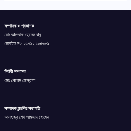
সম্পাদক ও প্রকাশক
মোঃ আলতাফ হোসেন বাবু
মোবাইল নং- ০১৭১২ ১০৫৬৮৯
নির্বাহী সম্পাদক
মোঃ গোলাম মোস্তফা
সম্পাদক মন্ডলির সভাপতি
আলহাজ্ব শেখ আমজাদ হোসেন