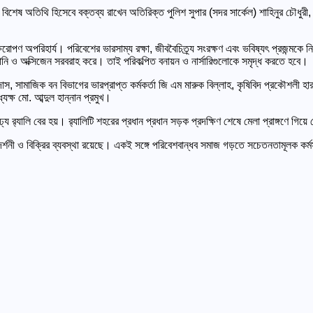
 বিশেষ অতিথি হিসেবে বক্তব্য রাখেন অতিরিক্ত পুলিশ সুপার (সদর সার্কেল) শাহিনুর চৌধুরী
 বৃক্ষরোপণ অপরিহার্য। পরিবেশের ভারসাম্য রক্ষা, জীববৈচিত্র্য সংরক্ষণ এবং ভবিষ্যৎ প্রজ
ালানি ও অক্সিজেন সরবরাহ করে। তাই পরিকল্পিত বনায়ন ও নার্সারিগুলোকে সমৃদ্ধ করতে হবে।
 সামাজিক বন বিভাগের ভারপ্রাপ্ত কর্মকর্তা জি এম মারুক বিল্লাহ, কৃষিবিদ প্রকৌশলী হা
যক্ষ মো. আব্দুল হান্নান প্রমুখ।
্ণাঢ্য র‍্যালি বের হয়। র‍্যালিটি শহরের প্রধান প্রধান সড়ক প্রদক্ষিণ শেষে মেলা প্রাঙ্গণে
দর্শনী ও বিক্রির ব্যবস্থা রয়েছে। একই সঙ্গে পরিবেশবান্ধব সমাজ গড়তে সচেতনতামূলক ক