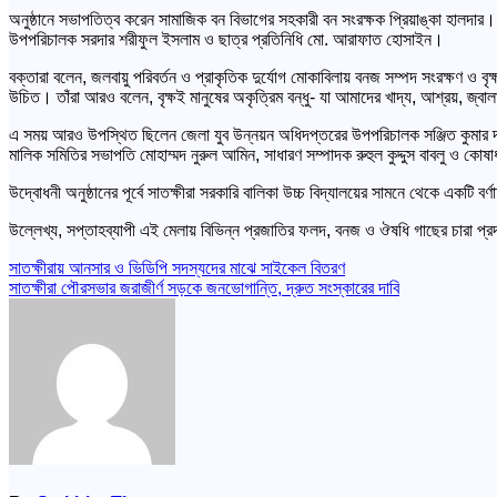
অনুষ্ঠানে সভাপতিত্ব করেন সামাজিক বন বিভাগের সহকারী বন সংরক্ষক প্রিয়াঙ্কা হালদার।
উপপরিচালক সরদার শরীফুল ইসলাম ও ছাত্র প্রতিনিধি মো. আরাফাত হোসাইন।
বক্তারা বলেন, জলবায়ু পরিবর্তন ও প্রাকৃতিক দুর্যোগ মোকাবিলায় বনজ সম্পদ সংরক্ষণ ও
উচিত। তাঁরা আরও বলেন, বৃক্ষই মানুষের অকৃত্রিম বন্ধু- যা আমাদের খাদ্য, আশ্রয়, জ্ব
এ সময় আরও উপস্থিত ছিলেন জেলা যুব উন্নয়ন অধিদপ্তরের উপপরিচালক সঞ্জিত কুমার দাস,
মালিক সমিতির সভাপতি মোহাম্মদ নুরুল আমিন, সাধারণ সম্পাদক রুহুল কুদ্দুস বাবলু ও কোষাধ্
উদ্বোধনী অনুষ্ঠানের পূর্বে সাতক্ষীরা সরকারি বালিকা উচ্চ বিদ্যালয়ের সামনে থেকে একটি বর
উল্লেখ্য, সপ্তাহব্যাপী এই মেলায় বিভিন্ন প্রজাতির ফলদ, বনজ ও ঔষধি গাছের চারা প্র
Post
সাতক্ষীরায় আনসার ও ভিডিপি সদস্যদের মাঝে সাইকেল বিতরণ
সাতক্ষীরা পৌরসভার জরাজীর্ণ সড়কে জনভোগান্তি, দ্রুত সংস্কারের দাবি
navigation